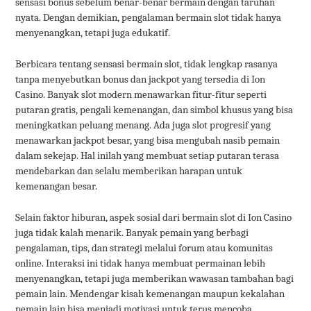
sensasi bonus sebelum benar-benar bermain dengan taruhan
nyata. Dengan demikian, pengalaman bermain slot tidak hanya
menyenangkan, tetapi juga edukatif.
Berbicara tentang sensasi bermain slot, tidak lengkap rasanya
tanpa menyebutkan bonus dan jackpot yang tersedia di Ion
Casino. Banyak slot modern menawarkan fitur-fitur seperti
putaran gratis, pengali kemenangan, dan simbol khusus yang bisa
meningkatkan peluang menang. Ada juga slot progresif yang
menawarkan jackpot besar, yang bisa mengubah nasib pemain
dalam sekejap. Hal inilah yang membuat setiap putaran terasa
mendebarkan dan selalu memberikan harapan untuk
kemenangan besar.
Selain faktor hiburan, aspek sosial dari bermain slot di Ion Casino
juga tidak kalah menarik. Banyak pemain yang berbagi
pengalaman, tips, dan strategi melalui forum atau komunitas
online. Interaksi ini tidak hanya membuat permainan lebih
menyenangkan, tetapi juga memberikan wawasan tambahan bagi
pemain lain. Mendengar kisah kemenangan maupun kekalahan
pemain lain bisa menjadi motivasi untuk terus mencoba,