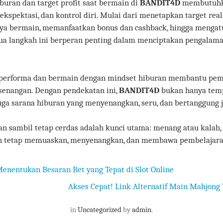
ran dan target profit saat bermain di
BANDIT4D
membutuhk
 ekspektasi, dan kontrol diri. Mulai dari menetapkan target real
ya bermain, memanfaatkan bonus dan cashback, hingga mengat
ua langkah ini berperan penting dalam menciptakan pengalam
t performa dan bermain dengan mindset hiburan membantu pem
senangan. Dengan pendekatan ini,
BANDIT4D
bukan hanya tem
juga sarana hiburan yang menyenangkan, seru, dan bertanggung 
 sambil tetap cerdas adalah kunci utama: menang atau kalah, 
 tetap memuaskan, menyenangkan, dan membawa pembelajara
Menentukan Besaran Bet yang Tepat di Slot Online
Akses Cepat! Link Alternatif Main Mahjong
in
Uncategorized
by
admin
.