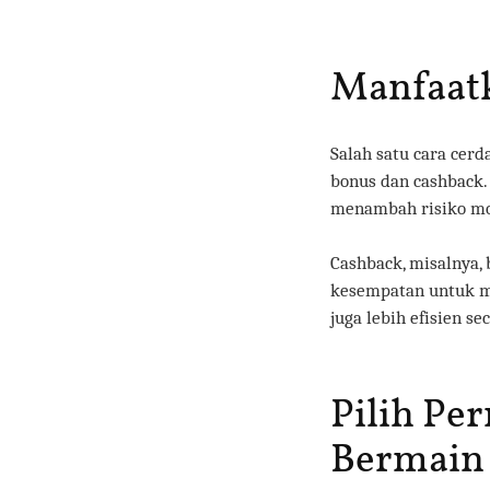
Manfaatk
Salah satu cara cer
bonus dan cashback.
menambah risiko mo
Cashback, misalnya,
kesempatan untuk me
juga lebih efisien sec
Pilih Pe
Bermain