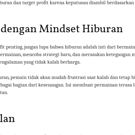
ran dan target profit karena keputusan diambil berdasarkan 
 dengan Mindset Hiburan
it penting, jangan lupa bahwa hiburan adalah inti dari bermai
ermainan, mencoba strategi baru, dan merasakan ketegangan 
pengalaman yang tidak kalah berharga.
ran, pemain tidak akan mudah frustrasi saat kalah dan tetap 
bagai bagian dari kesenangan. Ini membuat permainan terasa
tan.
lan