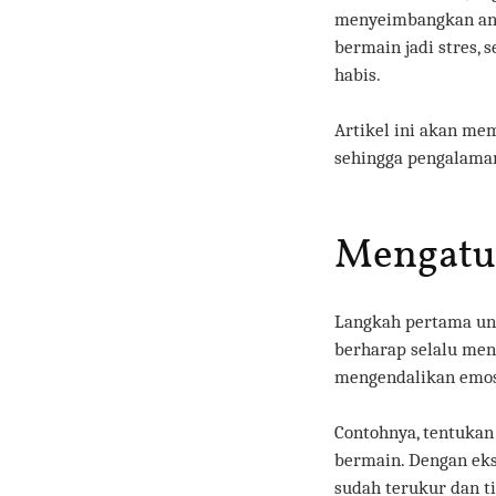
menyeimbangkan anta
bermain jadi stres,
habis.
Artikel ini akan me
sehingga pengalaman
Mengatur
Langkah pertama unt
berharap selalu men
mengendalikan emosi
Contohnya, tentukan
bermain. Dengan eks
sudah terukur dan t