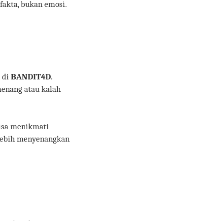
fakta, bukan emosi.
n di
BANDIT4D
.
menang atau kalah
bisa menikmati
 lebih menyenangkan