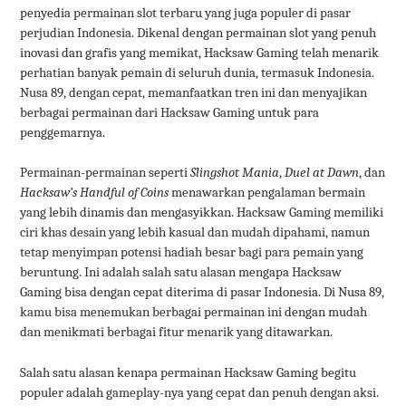
penyedia permainan slot terbaru yang juga populer di pasar
perjudian Indonesia. Dikenal dengan permainan slot yang penuh
inovasi dan grafis yang memikat, Hacksaw Gaming telah menarik
perhatian banyak pemain di seluruh dunia, termasuk Indonesia.
Nusa 89, dengan cepat, memanfaatkan tren ini dan menyajikan
berbagai permainan dari Hacksaw Gaming untuk para
penggemarnya.
Permainan-permainan seperti
Slingshot Mania
,
Duel at Dawn
, dan
Hacksaw’s Handful of Coins
menawarkan pengalaman bermain
yang lebih dinamis dan mengasyikkan. Hacksaw Gaming memiliki
ciri khas desain yang lebih kasual dan mudah dipahami, namun
tetap menyimpan potensi hadiah besar bagi para pemain yang
beruntung. Ini adalah salah satu alasan mengapa Hacksaw
Gaming bisa dengan cepat diterima di pasar Indonesia. Di Nusa 89,
kamu bisa menemukan berbagai permainan ini dengan mudah
dan menikmati berbagai fitur menarik yang ditawarkan.
Salah satu alasan kenapa permainan Hacksaw Gaming begitu
populer adalah gameplay-nya yang cepat dan penuh dengan aksi.