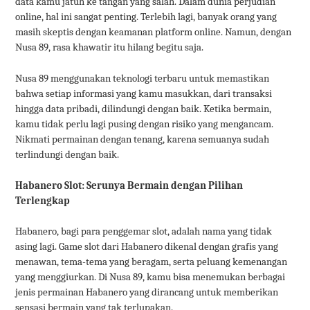
data kamu jatuh ke tangan yang salah. Dalam dunia perjudian
online, hal ini sangat penting. Terlebih lagi, banyak orang yang
masih skeptis dengan keamanan platform online. Namun, dengan
Nusa 89, rasa khawatir itu hilang begitu saja.
Nusa 89 menggunakan teknologi terbaru untuk memastikan
bahwa setiap informasi yang kamu masukkan, dari transaksi
hingga data pribadi, dilindungi dengan baik. Ketika bermain,
kamu tidak perlu lagi pusing dengan risiko yang mengancam.
Nikmati permainan dengan tenang, karena semuanya sudah
terlindungi dengan baik.
Habanero Slot: Serunya Bermain dengan Pilihan
Terlengkap
Habanero, bagi para penggemar slot, adalah nama yang tidak
asing lagi. Game slot dari Habanero dikenal dengan grafis yang
menawan, tema-tema yang beragam, serta peluang kemenangan
yang menggiurkan. Di Nusa 89, kamu bisa menemukan berbagai
jenis permainan Habanero yang dirancang untuk memberikan
sensasi bermain yang tak terlupakan.