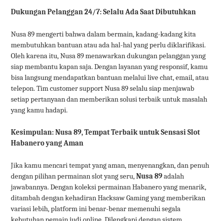
Dukungan Pelanggan 24/7: Selalu Ada Saat Dibutuhkan
Nusa 89 mengerti bahwa dalam bermain, kadang-kadang kita
membutuhkan bantuan atau ada hal-hal yang perlu diklarifikasi.
Oleh karena itu, Nusa 89 menawarkan dukungan pelanggan yang
siap membantu kapan saja. Dengan layanan yang responsif, kamu
bisa langsung mendapatkan bantuan melalui live chat, email, atau
telepon. Tim customer support Nusa 89 selalu siap menjawab
setiap pertanyaan dan memberikan solusi terbaik untuk masalah
yang kamu hadapi.
Kesimpulan: Nusa 89, Tempat Terbaik untuk Sensasi Slot
Habanero yang Aman
Jika kamu mencari tempat yang aman, menyenangkan, dan penuh
dengan pilihan permainan slot yang seru,
Nusa 89
adalah
jawabannya. Dengan koleksi permainan Habanero yang menarik,
ditambah dengan kehadiran Hacksaw Gaming yang memberikan
variasi lebih, platform ini benar-benar memenuhi segala
kebutuhan pemain judi online. Dilengkapi dengan sistem