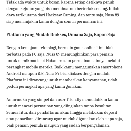
Tidak ada waktu untuk bosan, karena setiap detiknya penuh
dengan kejutan yang bisa membuatmu berteriak senang. Inilah
daya tarik utama dari Hacksaw Gaming, dan tentu saja, Nusa 89
siap memanjakan kamu dengan semua permainan ini.
Platform yang Mudah Diakses, Dimana Saja, Kapan Saja
Dengan kemajuan teknologi, bermain game online kini tidak
terbatas pada PC saja. Nusa 89 memungkinkan para pemain
untuk menikmati slot Habanero dan permainan lainnya melalui
perangkat mobile mereka. Baik kamu menggunakan smartphone
Android maupun iOS, Nusa 89 bisa diakses dengan mudah.
Platform ini dirancang untuk memberikan kenyamanan, tidak
peduli perangkat apa yang kamu gunakan.
Antarmuka yang simpel dan user-friendly memudahkan kamu
untuk mencari permainan yang diinginkan tanpa kesulitan.
Semua fitur, dari pendaftaran akun hingga melakukan deposit
atau penarikan, dirancang agar mudah digunakan oleh siapa saja,
baik pemain pemula maupun yang sudah berpengalaman.