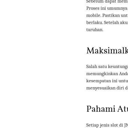
Sebelum dapat memul
Proses ini umumnya 
mobile. Pastikan un
berlaku. Setelah ak
taruhan.
Maksimalk
Salah satu keuntunga
memungkinkan Anda 
kesempatan ini untu
menyesuaikan diri 
Pahami Atu
Setiap jenis slot d