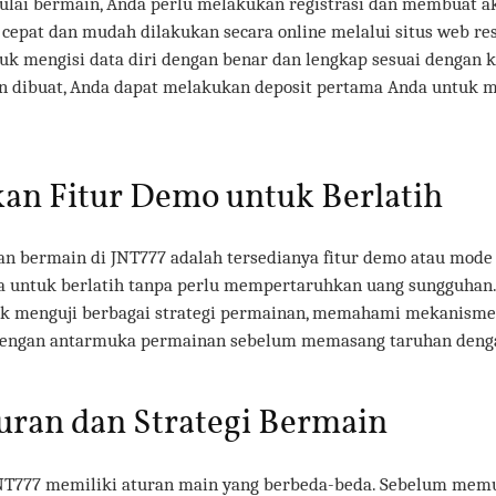
ai bermain, Anda perlu melakukan registrasi dan membuat ak
cepat dan mudah dilakukan secara online melalui situs web res
tuk mengisi data diri dengan benar dan lengkap sesuai dengan 
un dibuat, Anda dapat melakukan deposit pertama Anda untuk
an Fitur Demo untuk Berlatih
n bermain di JNT777 adalah tersedianya fitur demo atau mode l
untuk berlatih tanpa perlu mempertaruhkan uang sungguhan
k menguji berbagai strategi permainan, memahami mekanisme 
dengan antarmuka permainan sebelum memasang taruhan deng
ran dan Strategi Bermain
i JNT777 memiliki aturan main yang berbeda-beda. Sebelum mem