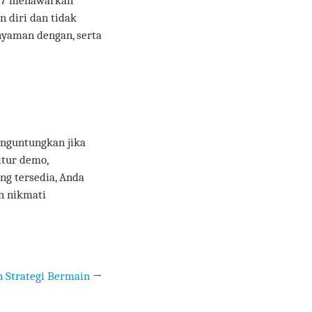
T777 menawarkan
 diri dan tidak
nyaman dengan, serta
enguntungkan jika
itur demo,
g tersedia, Anda
n nikmati
Strategi Bermain
→