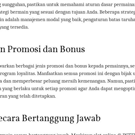
 sungguhan, pastikan untuk memahami aturan dasar permainan 
ategi bermain yang sesuai dengan tujuan Anda. Beberapa strat
ain adalah manajemen modal yang baik, pengaturan batas taruh
yang tersedia.
n Promosi dan Bonus
arkan berbagai jenis promosi dan bonus kepada pemainnya, sep
 program loyalitas. Manfaatkan semua promosi ini dengan bijak
da dan memperbesar peluang meraih kemenangan. Namun, pas
n yang berlaku untuk setiap promosi agar Anda dapat mengopt
ran yang telah ditetapkan.
ecara Bertanggung Jawab