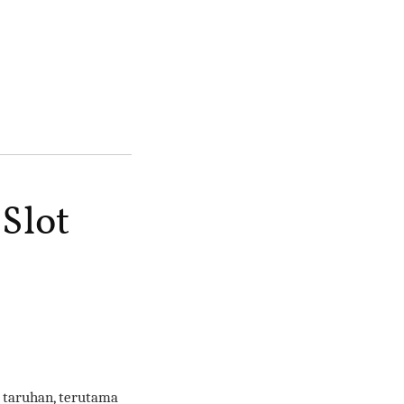
Slot
r taruhan, terutama