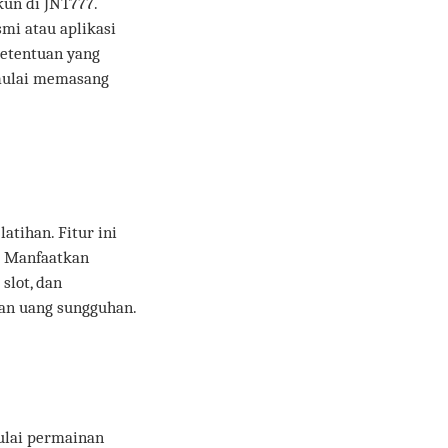
un di JNT777.
mi atau aplikasi
ketentuan yang
 mulai memasang
atihan. Fitur ini
. Manfaatkan
slot, dan
an uang sungguhan.
ulai permainan