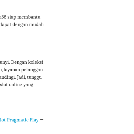
tu38 siap membantu
a dapat dengan mudah
unyi. Dengan koleksi
n, layanan pelanggan
dingi. Jadi, tunggu
lot online yang
Slot Pragmatic Play
→