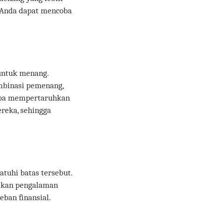
i, Anda dapat mencoba
 untuk menang.
mbinasi pemenang,
anpa mempertaruhkan
ereka, sehingga
tuhi batas tersebut.
ikan pengalaman
ban finansial.