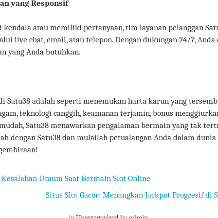
gan yang Responsif
 kendala atau memiliki pertanyaan, tim layanan pelanggan Sa
alui live chat, email, atau telepon. Dengan dukungan 24/7, And
n yang Anda butuhkan.
 di Satu38 adalah seperti menemukan harta karun yang tersemb
gam, teknologi canggih, keamanan terjamin, bonus menggiurka
s mudah, Satu38 menawarkan pengalaman bermain yang tak tertan
lah dengan Satu38 dan mulailah petualangan Anda dalam dunia s
gembiraan!
 Kesalahan Umum Saat Bermain Slot Online
Situs Slot Gacor: Menangkan Jackpot Progresif di 
in
Uncategorized
by
admin
.