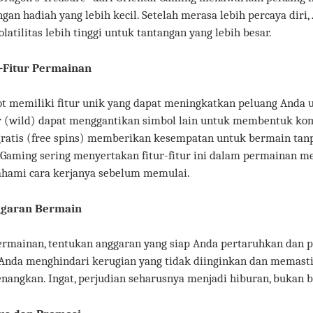
gan hadiah yang lebih kecil. Setelah merasa lebih percaya dir
atilitas lebih tinggi untuk tantangan yang lebih besar.
-Fitur Permainan
ot memiliki fitur unik yang dapat meningkatkan peluang Anda
ar (wild) dapat menggantikan simbol lain untuk membentuk ko
gratis (free spins) memberikan kesempatan untuk bermain t
l Gaming sering menyertakan fitur-fitur ini dalam permainan m
hami cara kerjanya sebelum memulai.
ggaran Bermain
mainan, tentukan anggaran yang siap Anda pertaruhkan dan pa
Anda menghindari kerugian yang tidak diinginkan dan memast
angkan. Ingat, perjudian seharusnya menjadi hiburan, bukan be