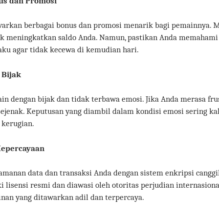
us dan Promosi
warkan berbagai bonus dan promosi menarik bagi pemainnya. 
uk meningkatkan saldo Anda. Namun, pastikan Anda memahami 
aku agar tidak kecewa di kemudian hari.
 Bijak
n dengan bijak dan tidak terbawa emosi. Jika Anda merasa frust
sejenak. Keputusan yang diambil dalam kondisi emosi sering kal
 kerugian.
Kepercayaan
manan data dan transaksi Anda dengan sistem enkripsi canggih.
i lisensi resmi dan diawasi oleh otoritas perjudian internasion
nan yang ditawarkan adil dan terpercaya.