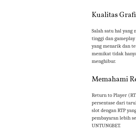
Kualitas Graf
Salah satu hal yang
tinggi dan gameplay
yang menarik dan te
memikat tidak hanya
menghibur.
Memahami Ret
Return to Player (RT
persentase dari tar
slot dengan RTP yan
pembayaran lebih se
UNTUNGBET.