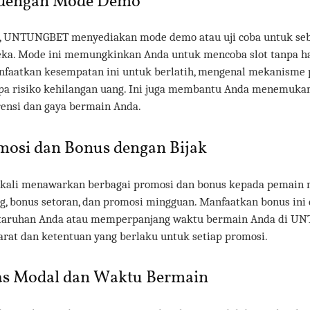
t dengan Mode Demo
, UNTUNGBET menyediakan mode demo atau uji coba untuk seb
eka. Mode ini memungkinkan Anda untuk mencoba slot tanpa 
nfaatkan kesempatan ini untuk berlatih, mengenal mekanisme 
npa risiko kehilangan uang. Ini juga membantu Anda menemukan
rensi dan gaya bermain Anda.
osi dan Bonus dengan Bijak
ali menawarkan berbagai promosi dan bonus kepada pemain 
g, bonus setoran, dan promosi mingguan. Manfaatkan bonus ini
 taruhan Anda atau memperpanjang waktu bermain Anda di U
yarat dan ketentuan yang berlaku untuk setiap promosi.
as Modal dan Waktu Bermain