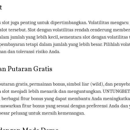
t
tas slot juga penting untuk dipertimbangkan. Volatilitas mengacu
 slot tersebut. Slot dengan volatilitas rendah cenderung memb
dalam jumlah yang lebih kecil, sementara slot dengan volatilitas
mbayaran tetapi dalam jumlah yang lebih besar. Pilihlah volat
an dan toleransi risiko Anda.
an Putaran Gratis
putaran gratis, permainan bonus, simbol liar (wild), dan penyeb
 slot menjadi lebih menarik dan menguntungkan. UNTUNGBE
an berbagai fitur bonus yang dapat membantu Anda meningkatk
menawarkan fitur bonus yang sesuai dengan preferensi Anda dan
sar peluang untuk meraih kemenangan.