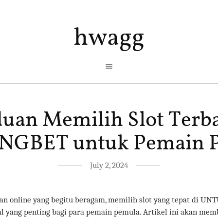
hwagg
uan Memilih Slot Terba
GBET untuk Pemain 
July 2, 2024
an online yang begitu beragam, memilih slot yang tepat di U
l yang penting bagi para pemain pemula. Artikel ini akan me