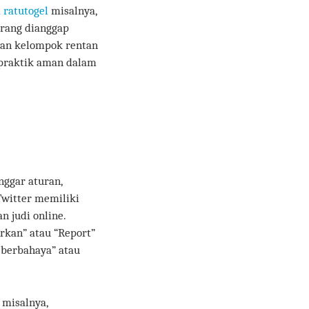
i
ratutogel
misalnya,
orang dianggap
dan kelompok rentan
 praktik aman dalam
nggar aturan,
Twitter memiliki
judi online.
rkan” atau “Report”
 berbahaya” atau
 misalnya,