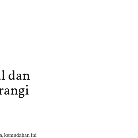
l dan
rangi
ya, kemudahan ini