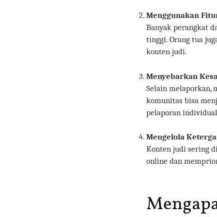
Menggunakan Fitur
Banyak perangkat da
tinggi. Orang tua j
konten judi.
Menyebarkan Kes
Selain melaporkan, m
komunitas bisa menja
pelaporan individual
Mengelola Keterga
Konten judi sering 
online dan memprior
Mengapa 