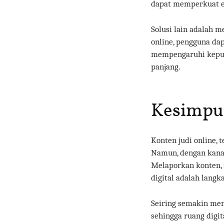
dapat memperkuat ef
Solusi lain adalah 
online, pengguna da
mempengaruhi keputu
panjang.
Kesimpu
Konten judi online, 
Namun, dengan kanal
Melaporkan konten, 
digital adalah langk
Seiring semakin men
sehingga ruang digit