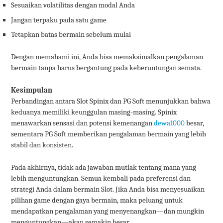
Sesuaikan volatilitas dengan modal Anda
Jangan terpaku pada satu game
Tetapkan batas bermain sebelum mulai
Dengan memahami ini, Anda bisa memaksimalkan pengalaman
bermain tanpa harus bergantung pada keberuntungan semata.
Kesimpulan
Perbandingan antara Slot Spinix dan PG Soft menunjukkan bahwa
keduanya memiliki keunggulan masing-masing. Spinix
menawarkan sensasi dan potensi kemenangan
dewa1000
besar,
sementara PG Soft memberikan pengalaman bermain yang lebih
stabil dan konsisten.
Pada akhirnya, tidak ada jawaban mutlak tentang mana yang
lebih menguntungkan. Semua kembali pada preferensi dan
strategi Anda dalam bermain Slot. Jika Anda bisa menyesuaikan
pilihan game dengan gaya bermain, maka peluang untuk
mendapatkan pengalaman yang menyenangkan—dan mungkin
menguntungkan—akan semakin besar.