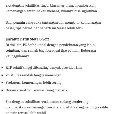
Slot dengan volatilitas tinggi biasanya jarang memberikan
kemenangan, tetapi sekali menang, nilainya bisa signifikan.
Bagi pemain yang suka tantangan dan mengejar kemenangan
besar, tipe permainan seperti ini terasa lebih seru.
Karakteristik Slot PG Soft
Di sisi lain, PG Soft dikenal dengan pendekatan yang lebih
seimbang dan ramah bagi berbagai tipe pemain. Beberapa
keunggulannya:
RTP relatif tinggi dibanding banyak provider lain
Volatilitas rendah hingga menengah
Frekuensi kemenangan lebih sering
Desain visual dan animasi yang menarik
Slot dengan volatilitas rendah atau sedang cenderung
memberikan kemenangan kecil tetapi lebih sering, sehingga saldo
pemain terasa lebih stabil.