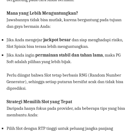
Mana yang Lebih Menguntungkan?
Jawabannya tidak bisa mutlak, karena bergantung pada tujuan
dan gaya bermain Anda:
Jika Anda mengejar
jackpot besar
dan siap menghadapi risiko,
Slot Spinix bisa terasa lebih menguntungkan.
Jika Anda ingin
permainan stabil dan tahan lama
, maka PG
Soft adalah pilihan yang lebih bijak.
Perlu diingat bahwa Slot tetap berbasis RNG (Random Number
Generator), sehingga setiap putaran bersifat acak dan tidak bisa
diprediksi.
Strategi Memilih Slot yang Tepat
Daripada hanya fokus pada provider, ada beberapa tips yang bisa
membantu Anda:
Pilih Slot dengan RTP tinggi untuk peluang jangka panjang