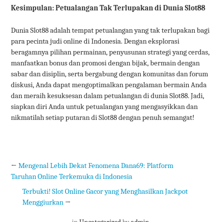
Kesimpulan: Petualangan Tak Terlupakan di Dunia Slot88
Dunia Slot88 adalah tempat petualangan yang tak terlupakan bagi
para pecinta judi online di Indonesia. Dengan eksplorasi
beragamnya pilihan permainan, penyusunan strategi yang cerdas,
manfaatkan bonus dan promosi dengan bijak, bermain dengan
sabar dan disiplin, serta bergabung dengan komunitas dan forum
diskusi, Anda dapat mengoptimalkan pengalaman bermain Anda
dan meraih kesuksesan dalam petualangan di dunia Slot88. Jadi,
siapkan diri Anda untuk petualangan yang mengasyikkan dan
nikmatilah setiap putaran di Slot88 dengan penuh semangat!
←
Mengenal Lebih Dekat Fenomena Dana69: Platform
Taruhan Online Terkemuka di Indonesia
Terbukti! Slot Online Gacor yang Menghasilkan Jackpot
Menggiurkan
→