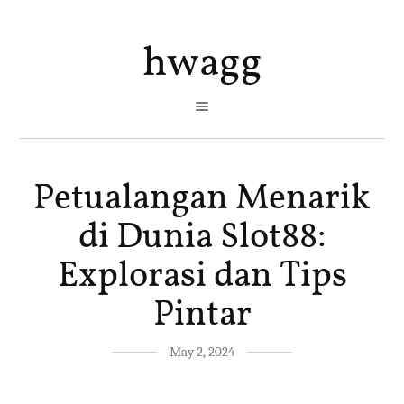
hwagg
Petualangan Menarik
di Dunia Slot88:
Explorasi dan Tips
Pintar
May 2, 2024