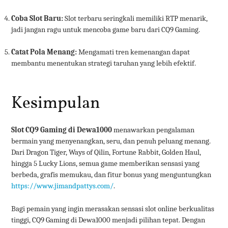
Coba Slot Baru:
Slot terbaru seringkali memiliki RTP menarik,
jadi jangan ragu untuk mencoba game baru dari CQ9 Gaming.
Catat Pola Menang:
Mengamati tren kemenangan dapat
membantu menentukan strategi taruhan yang lebih efektif.
Kesimpulan
Slot CQ9 Gaming di Dewa1000
menawarkan pengalaman
bermain yang menyenangkan, seru, dan penuh peluang menang.
Dari Dragon Tiger, Ways of Qilin, Fortune Rabbit, Golden Haul,
hingga 5 Lucky Lions, semua game memberikan sensasi yang
berbeda, grafis memukau, dan fitur bonus yang menguntungkan
https://www.jimandpattys.com/
.
Bagi pemain yang ingin merasakan sensasi slot online berkualitas
tinggi, CQ9 Gaming di Dewa1000 menjadi pilihan tepat. Dengan