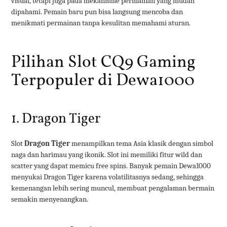
visual, tetapi juga pada mekanisme permainan yang mudah
dipahami. Pemain baru pun bisa langsung mencoba dan
menikmati permainan tanpa kesulitan memahami aturan.
Pilihan Slot CQ9 Gaming
Terpopuler di Dewa1000
1. Dragon Tiger
Slot
Dragon Tiger
menampilkan tema Asia klasik dengan simbol
naga dan harimau yang ikonik. Slot ini memiliki fitur wild dan
scatter yang dapat memicu free spins. Banyak pemain Dewa1000
menyukai Dragon Tiger karena volatilitasnya sedang, sehingga
kemenangan lebih sering muncul, membuat pengalaman bermain
semakin menyenangkan.