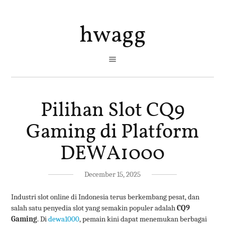
hwagg
Pilihan Slot CQ9
Gaming di Platform
DEWA1000
December 15, 2025
Industri slot online di Indonesia terus berkembang pesat, dan
salah satu penyedia slot yang semakin populer adalah
CQ9
Gaming
. Di
dewa1000
, pemain kini dapat menemukan berbagai