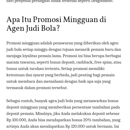
dari penyedia perangkat lunak terkenal seperti Dragoonsoft.
Apa Itu Promosi Mingguan di
Agen Judi Bola?
Promosi mingguan adalah penawaran yang diberikan oleh agen
judi bola setiap minggu dengan tujuan menarik pemain baru dan
menjaga loyalitas pemain lama. Promosi ini bisa berupa berbagai
macam tawaran, seperti bonus deposit, cashback, free spins, atau
bonus untuk taruhan tertentu. Setiap promosi memiliki
ketentuan dan syarat yang berbeda, jadi penting bagi pemain
untuk membaca dan memahami dengan baik apa saja yang
termasuk dalam promosi tersebut.
Sebagai contoh, banyak agen judi bola yang menawarkan bonus
deposit mingguan yang memberikan persentase tambahan pada
deposit pemain. Misalnya, jika Anda melakukan deposit sebesar
Rp 100.000, Anda bisa mendapatkan bonus 20% tambahan, yang
artinya Anda akan mendapatkan Rp 120.000 untuk bermain. Ini