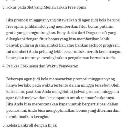
Fokus pada Slot yang Menawarkan Free Spins
Jika promosi mingguan yang ditawarkan di agen judi bola berupa
free spins, pilihlah slot yang memberikan fitur bonus putaran
gratis yang menguntungkan. Banyak slot dari Dragoonsoft yang
dilengkapi dengan fitur bonus yang bisa memberikan lebih
banyak putaran gratis, simbol liar, atau bahkan jackpot progresif.
Ini memberi Anda peluang lebih besar untuk meraih kemenangan
besar, dan tentunya meningkatkan pengalaman bermain Anda.
Periksa Frekuensi dan Waktu Penawaran
Beberapa agen judi bola menawarkan promosi mingguan yang
hanya berlaku pada waktu tertentu dalam minggu tersebut. Oleh
karena itu, pastikan Anda mengetahui jadwal promosi mingguan
agar tidak melewatkan kesempatan untuk memanfaatkannya.
Jika Anda bisa merencanakan kapan untuk berpartisipasi dalam
promosi ini, Anda bisa mengoptimalkan bonus yang diterima dan
meminimalkan kerugian.
Kelola Bankroll dengan Bijak