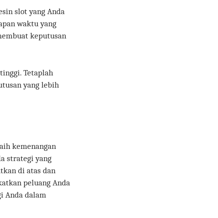
sin slot yang Anda
kapan waktu yang
membuat keputusan
inggi. Tetaplah
tusan yang lebih
raih kemenangan
a strategi yang
kan di atas dan
katkan peluang Anda
agi Anda dalam