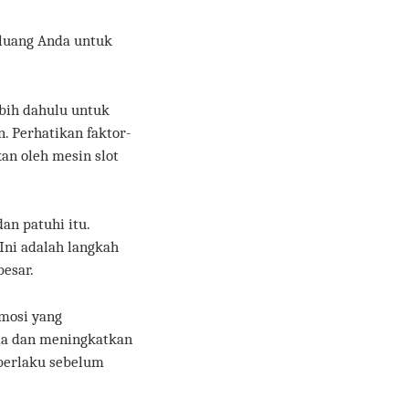
eluang Anda untuk
ebih dahulu untuk
 Perhatikan faktor-
kan oleh mesin slot
an patuhi itu.
Ini adalah langkah
esar.
omosi yang
da dan meningkatkan
berlaku sebelum