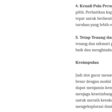
4. Kenali Pola Per
pilih. Perhatikan k
tepat untuk berhen
taruhan yang lebih c
5. Tetap Tenang d
tenang dan nikmati
baik dan menghindar
Kesimpulan
Judi slot gacor me
besar dengan modal y
dapat menjamin keme
menjaga keseimbang
untuk meraih kesukse
mengeksplorasi duni