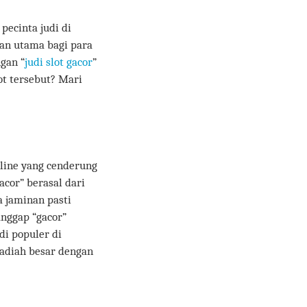
pecinta judi di
otan utama bagi para
gan “
judi slot gacor
”
t tersebut? Mari
nline yang cenderung
cor” berasal dari
a jaminan pasti
nggap “gacor”
i populer di
adiah besar dengan