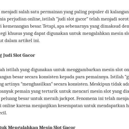
ah menjadi salah satu permainan yang paling populer di kalangan 
ia perjudian online, istilah “judi slot gacor” telah menjadi sor
 kemenangan besar. Tetapi, apa sebenarnya yang dimaksud den
tegi khusus yang dapat digunakan untuk mengalahkan mesin slo
ut dalam artikel ini.
 Judi Slot Gacor
dalah istilah yang digunakan untuk menggambarkan mesin slot o
an besar secara konsisten kepada para pemainnya. Istilah “ga
ng artinya “menghasilkan” secara konsisten. Meskipun tidak ad
anyak pemain yang tertarik untuk mencari mesin slot yang dia
eluang besar untuk meraih jackpot. Fenomena ini telah menjad
di online karena menjanjikan kesempatan untuk mendapatkan h
cil.
tuk Mengalahkan Mesin Slot Gacor