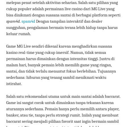
melepas penat setelah aktivitas seharian. Salah satu pilihan yang
cukup populer adalah permainan live casino dari MG Live yang
bisa dinikmati dengan suasana santai di berbagai platform seperti
spam4d
.
spam4d
Dengan tampilan interaktif dan dealer
sungguhan, pengalaman bermain terasa lebih hidup tanpa harus
keluar rumah.
Game MG Live sendiri dikenal karena menghadirkan suasana
kasino real-time yang cukup imersif. Namun, tidak semua
permainan harus dimainkan dengan intensitas tinggi. Justru di
malam hari, banyak pemain lebih memilih game yang ringan,
santai, dan tidak terlalu menuntut fokus berlebihan. Tujuannya
sederhana: hiburan yang tenang sambil menikmati waktu
istirahat.
Salah satu rekomendasi utama untuk main santai adalah baccarat.
Game ini sangat cocok untuk dimainkan tanpa tekanan karena
aturannya sederhana. Pemain hanya perlu memilih antara player,
banker, atau tie, tanpa perlu strategi rumit. Inilah yang membuat
baccarat sering menjadi pilihan favorit saat ingin bermain sambil