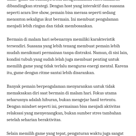
dibandingkan strategi. Dengan host yang interaktif dan suasana
seperti acara live show, pemain bisa merasa seperti sedang
menonton sekaligus ikut bermain. Ini membuat pengalaman
menjadi lebih ringan dan tidak membosankan.
Bermain di malam hari sebenarnya memiliki karakteristik
tersendiri. Suasana yang lebih tenang membuat pemain lebih
mudah menikmati permainan tanpa distraksi. Namun, di sisi lain,
kondisi tubuh yang sudah lelah juga membuat penting untuk
memilih game yang tidak terlalu menguras energi mental. Karena
itu, game dengan ritme santai lebih disarankan.
Banyak pemain berpengalaman menyarankan untuk tidak
memaksakan diri saat bermain di malam hari. Fokus utama
seharusnya adalah hiburan, bukan mengejar hasil tertentu.
Dengan mindset seperti ini, permainan bisa menjadi aktivitas
relaksasi yang menyenangkan, bukan sumber stres tambahan
setelah seharian beraktivitas.
Selain memilih game yang tepat, pengaturan waktu juga sangat