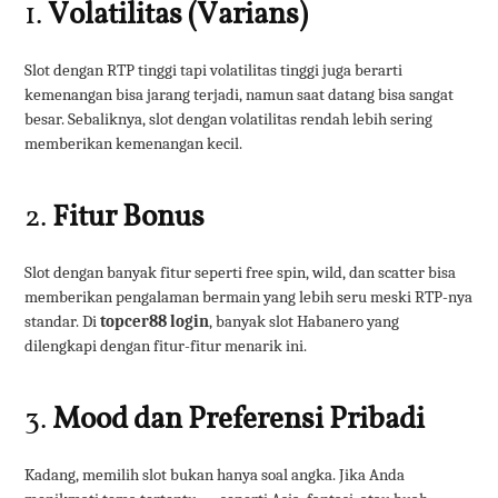
1.
Volatilitas (Varians)
Slot dengan RTP tinggi tapi volatilitas tinggi juga berarti
kemenangan bisa jarang terjadi, namun saat datang bisa sangat
besar. Sebaliknya, slot dengan volatilitas rendah lebih sering
memberikan kemenangan kecil.
2.
Fitur Bonus
Slot dengan banyak fitur seperti free spin, wild, dan scatter bisa
memberikan pengalaman bermain yang lebih seru meski RTP-nya
standar. Di
topcer88 login
, banyak slot Habanero yang
dilengkapi dengan fitur-fitur menarik ini.
3.
Mood dan Preferensi Pribadi
Kadang, memilih slot bukan hanya soal angka. Jika Anda