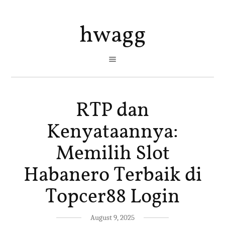
hwagg
RTP dan
Kenyataannya:
Memilih Slot
Habanero Terbaik di
Topcer88 Login
August 9, 2025