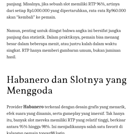
panjang. Misalnya, jika sebuah slot memiliki RTP 96%, artinya
dari setiap Rp1.000.000 yang dipertaruhkan, rata-rata Rp960.000
akan “kembali” ke pemain.
Namun, penting untuk diingat bahwa angka ini bersifat jangka
panjang dan statistik. Dalam praktiknya, pemain bisa menang
besar dalam beberapa menit, atau justru kalah dalam waktu
singkat. RTP hanya memberi gambaran umum, bukan jaminan
hasil.
Habanero dan Slotnya yang
Menggoda
Provider
Habanero
terkenal dengan desain grafis yang menarik,
efek suara yang dinamis, serta gameplay yang imersif. Tak hanya
itu, banyak slot mereka memiliki RTP yang relatif tinggi, berkisar
antara 95% hingga 98%. Ini menjadikannya salah satu favorit di
kalangan pemain topcer88 login.