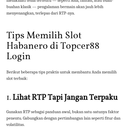
menikmati tema tertentu — seperti Asia, fantasi, atau buah-
buahan klasik — pengalaman bermain akan jauh lebih
menyenangkan, terlepas dari RTP-nya.
Tips Memilih Slot
Habanero di Topcer88
Login
Berikut beberapa tips praktis untuk membantu Anda memilih
slot terbaik:
1.
Lihat RTP Tapi Jangan Terpaku
Gunakan RTP sebagai panduan awal, bukan satu-satunya faktor
penentu. Gabungkan dengan pertimbangan lain seperti fitur dan
volatilitas.