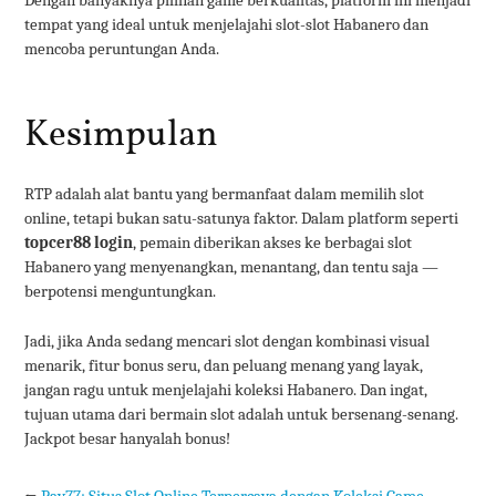
tempat yang ideal untuk menjelajahi slot-slot Habanero dan
mencoba peruntungan Anda.
Kesimpulan
RTP adalah alat bantu yang bermanfaat dalam memilih slot
online, tetapi bukan satu-satunya faktor. Dalam platform seperti
topcer88 login
, pemain diberikan akses ke berbagai slot
Habanero yang menyenangkan, menantang, dan tentu saja —
berpotensi menguntungkan.
Jadi, jika Anda sedang mencari slot dengan kombinasi visual
menarik, fitur bonus seru, dan peluang menang yang layak,
jangan ragu untuk menjelajahi koleksi Habanero. Dan ingat,
tujuan utama dari bermain slot adalah untuk bersenang-senang.
Jackpot besar hanyalah bonus!