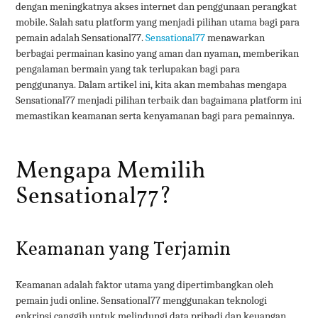
dengan meningkatnya akses internet dan penggunaan perangkat
mobile. Salah satu platform yang menjadi pilihan utama bagi para
pemain adalah Sensational77.
Sensational77
menawarkan
berbagai permainan kasino yang aman dan nyaman, memberikan
pengalaman bermain yang tak terlupakan bagi para
penggunanya. Dalam artikel ini, kita akan membahas mengapa
Sensational77 menjadi pilihan terbaik dan bagaimana platform ini
memastikan keamanan serta kenyamanan bagi para pemainnya.
Mengapa Memilih
Sensational77?
Keamanan yang Terjamin
Keamanan adalah faktor utama yang dipertimbangkan oleh
pemain judi online. Sensational77 menggunakan teknologi
enkripsi canggih untuk melindungi data pribadi dan keuangan