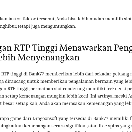
n faktor-faktor tersebut, Anda bisa lebih mudah memilih slot
nghibur, tetapi juga menguntungkan.
engan RTP Tinggi Menawarkan Pe
ebih Menyenangkan
 RTP tinggi di Bank77 memberikan lebih dari sekadar peluang 
i juga dirancang untuk memberikan pengalaman bermain yang lebi
n RTP tinggi, permainan slot cenderung memiliki frekuensi 
pun setiap kemenangan mungkin lebih kecil. Ini artinya, meski 
 besar setiap kali, Anda akan merasakan kemenangan yang lebi
rapa game dari Dragoonsoft yang tersedia di Bank77 memiliki fi
ningkatkan kemenangan secara signifikan, atau free spins yan