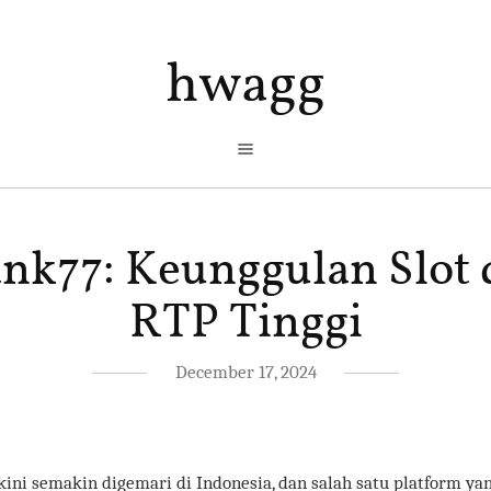
hwagg
ank77: Keunggulan Slot
RTP Tinggi
December 17, 2024
kini semakin digemari di Indonesia, dan salah satu platform y