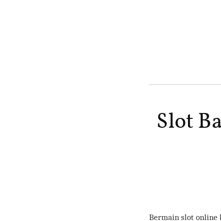
Slot B
Bermain slot online 