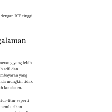
 dengan RTP tinggi
ngalaman
menang yang lebih
h adil dan
pembayaran yang
Anda mungkin tidak
h konsisten.
tur-fitur seperti
g memberikan