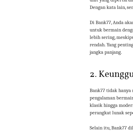
Dengan kata lain, s
Di Bank77, Anda ak
untuk bermain denga
lebih sering, meskip
rendah. Yang pentin
jangka panjang.
2. Keunggu
Bank77 tidak hanya 
pengalaman bermain 
klasik hingga moder
perangkat lunak sep
Selain itu, Bank77 