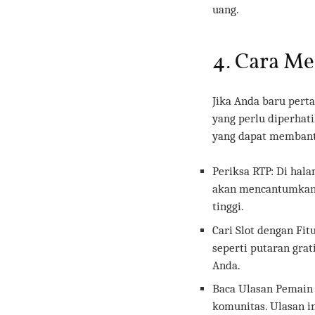
uang.
4. Cara Me
Jika Anda baru pert
yang perlu diperhat
yang dapat membant
Periksa RTP: Di hal
akan mencantumkan R
tinggi.
Cari Slot dengan Fit
seperti putaran gra
Anda.
Baca Ulasan Pemain 
komunitas. Ulasan i