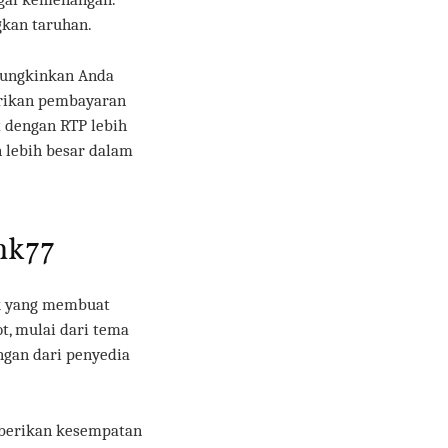
gkan taruhan.
mungkinkan Anda
erikan pembayaran
t dengan RTP lebih
 lebih besar dalam
nk77
ik yang membuat
t, mulai dari tema
ngan dari penyedia
mberikan kesempatan