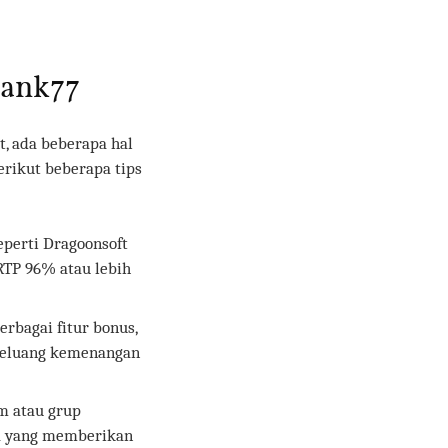
Bank77
t, ada beberapa hal
erikut beberapa tips
eperti Dragoonsoft
RTP 96% atau lebih
erbagai fitur bonus,
 peluang kemenangan
m atau grup
na yang memberikan