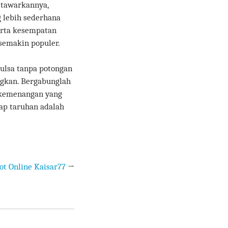
ditawarkannya,
 lebih sederhana
erta kesempatan
semakin populer.
pulsa tanpa potongan
ngkan. Bergabunglah
 kemenangan yang
iap taruhan adalah
lot Online Kaisar77
→