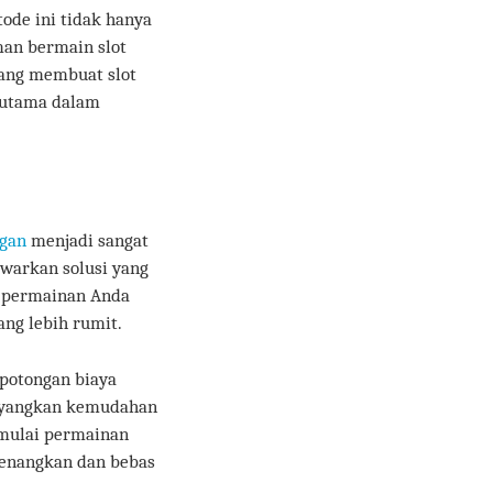
tode ini tidak hanya
man bermain slot
yang membuat slot
n utama dalam
ngan
menjadi sangat
awarkan solusi yang
n permainan Anda
ng lebih rumit.
 potongan biaya
Bayangkan kemudahan
emulai permainan
yenangkan dan bebas