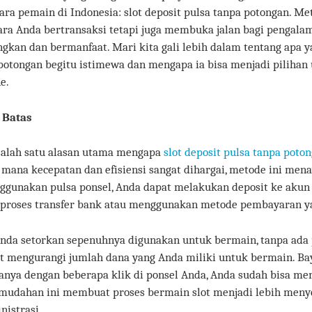
ra pemain di Indonesia: slot deposit pulsa tanpa potongan. Me
a Anda bertransaksi tetapi juga membuka jalan bagi pengala
gkan dan bermanfaat. Mari kita gali lebih dalam tentang apa 
 potongan begitu istimewa dan mengapa ia bisa menjadi piliha
e.
 Batas
alah satu alasan utama mengapa
slot deposit pulsa tanpa poto
 mana kecepatan dan efisiensi sangat dihargai, metode ini men
ggunakan pulsa ponsel, Anda dapat melakukan deposit ke aku
 proses transfer bank atau menggunakan metode pembayaran ya
Anda setorkan sepenuhnya digunakan untuk bermain, tanpa ada
t mengurangi jumlah dana yang Anda miliki untuk bermain. 
nya dengan beberapa klik di ponsel Anda, Anda sudah bisa m
Kemudahan ini membuat proses bermain slot menjadi lebih men
nistrasi.