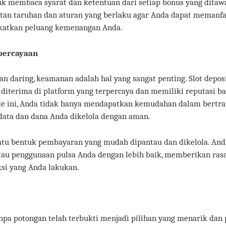
k membaca syarat dan ketentuan dari setiap bonus yang ditaw
an taruhan dan aturan yang berlaku agar Anda dapat memanf
katkan peluang kemenangan Anda.
percayaan
n daring, keamanan adalah hal yang sangat penting. Slot depos
 diterima di platform yang terpercaya dan memiliki reputasi b
 ini, Anda tidak hanya mendapatkan kemudahan dalam bertrans
ata dan dana Anda dikelola dengan aman.
satu bentuk pembayaran yang mudah dipantau dan dikelola. An
au penggunaan pulsa Anda dengan lebih baik, memberikan ra
ksi yang Anda lakukan.
anpa potongan telah terbukti menjadi pilihan yang menarik dan