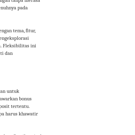
ngan tanpa merasa
penuhnya pada
ngan tema, fitur,
engeksplorasi
Fleksibilitas ini
ti dan
tan untuk
nawarkan bonus
osit tertentu.
pa harus khawatir