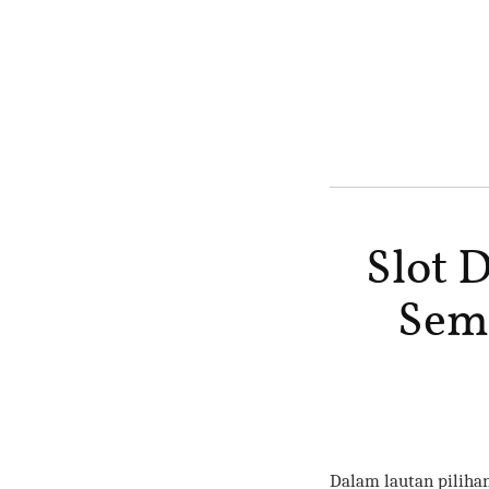
Slot 
Sem
Dalam lautan pilihan