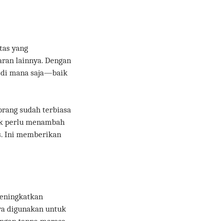
itas yang
aran lainnya. Dengan
n di mana saja—baik
orang sudah terbiasa
ak perlu menambah
. Ini memberikan
meningkatkan
ya digunakan untuk