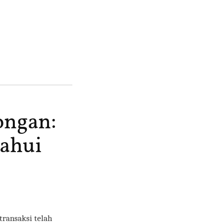
ongan:
ahui
transaksi telah