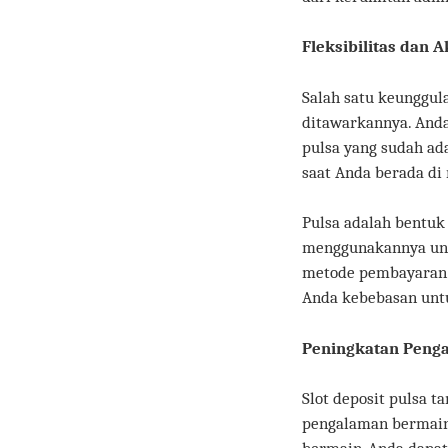
Fleksibilitas dan A
Salah satu keunggula
ditawarkannya. Anda
pulsa yang sudah ad
saat Anda berada di 
Pulsa adalah bentuk
menggunakannya unt
metode pembayaran 
Anda kebebasan unt
Peningkatan Peng
Slot deposit pulsa 
pengalaman bermain 