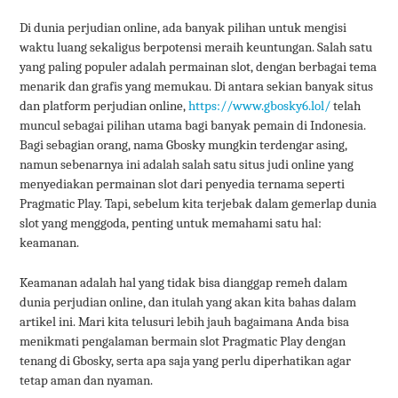
Di dunia perjudian online, ada banyak pilihan untuk mengisi
waktu luang sekaligus berpotensi meraih keuntungan. Salah satu
yang paling populer adalah permainan slot, dengan berbagai tema
menarik dan grafis yang memukau. Di antara sekian banyak situs
dan platform perjudian online,
https://www.gbosky6.lol/
telah
muncul sebagai pilihan utama bagi banyak pemain di Indonesia.
Bagi sebagian orang, nama Gbosky mungkin terdengar asing,
namun sebenarnya ini adalah salah satu situs judi online yang
menyediakan permainan slot dari penyedia ternama seperti
Pragmatic Play. Tapi, sebelum kita terjebak dalam gemerlap dunia
slot yang menggoda, penting untuk memahami satu hal:
keamanan.
Keamanan adalah hal yang tidak bisa dianggap remeh dalam
dunia perjudian online, dan itulah yang akan kita bahas dalam
artikel ini. Mari kita telusuri lebih jauh bagaimana Anda bisa
menikmati pengalaman bermain slot Pragmatic Play dengan
tenang di Gbosky, serta apa saja yang perlu diperhatikan agar
tetap aman dan nyaman.