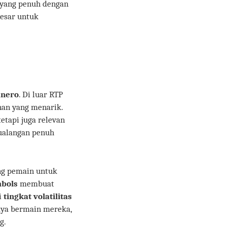
yang penuh dengan
besar untuk
anero
. Di luar RTP
an yang menarik.
etapi juga relevan
tualangan penuh
ng pemain untuk
mbols
membuat
i
tingkat volatilitas
aya bermain mereka,
g.