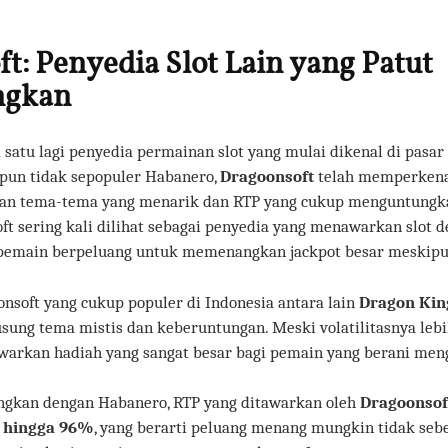
t: Penyedia Slot Lain yang Patut
ngkan
 satu lagi penyedia permainan slot yang mulai dikenal di pasar 
ipun tidak sepopuler Habanero,
Dragoonsoft
telah memperkena
gan tema-tema yang menarik dan RTP yang cukup menguntungka
oft sering kali dilihat sebagai penyedia yang menawarkan slot 
i pemain berpeluang untuk memenangkan jackpot besar meskipu
onsoft yang cukup populer di Indonesia antara lain
Dragon Kin
sung tema mistis dan keberuntungan. Meski volatilitasnya lebi
arkan hadiah yang sangat besar bagi pemain yang berani meng
ngkan dengan Habanero, RTP yang ditawarkan oleh
Dragoonsof
 hingga 96%
, yang berarti peluang menang mungkin tidak se