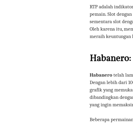
RTP adalah indikato
pemain. Slot dengan
sementara slot deng
Oleh karena itu, mem
meraih keuntungan l
Habanero: 
Habanero
telah lam
Dengan lebih dari 1
grafik yang memukau
dibandingkan dengan
yang ingin memaksi
Beberapa permaina