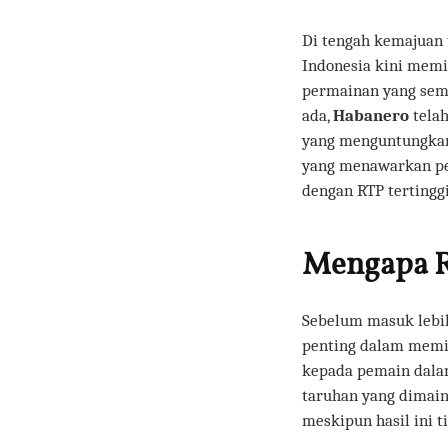
Di tengah kemajuan 
Indonesia kini memi
permainan yang sem
ada,
Habanero
telah
yang menguntungkan 
yang menawarkan pe
dengan RTP tertingg
Mengapa R
Sebelum masuk lebih
penting dalam memil
kepada pemain dalam 
taruhan yang dimain
meskipun hasil ini t