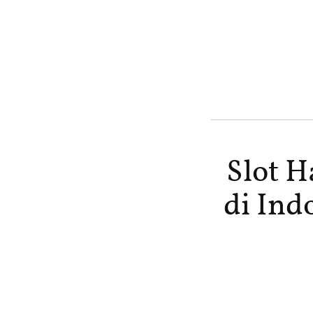
Slot H
di Ind