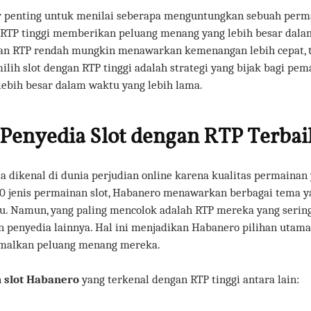
r penting untuk menilai seberapa menguntungkan sebuah perma
 RTP tinggi memberikan peluang menang yang lebih besar dalam
an RTP rendah mungkin menawarkan kemenangan lebih cepat, te
ilih slot dengan RTP tinggi adalah strategi yang bijak bagi pem
ebih besar dalam waktu yang lebih lama.
Penyedia Slot dengan RTP Terbai
a dikenal di dunia perjudian online karena kualitas permainan 
00 jenis permainan slot, Habanero menawarkan berbagai tema 
. Namun, yang paling mencolok adalah RTP mereka yang seringk
 penyedia lainnya. Hal ini menjadikan Habanero pilihan utam
malkan peluang menang mereka.
n
slot Habanero
yang terkenal dengan RTP tinggi antara lain: