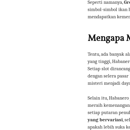
Seperti namanya,
Gr
simbol-simbol ikan 
mendapatkan kemena
Mengapa M
Tentu, ada banyak 
yang tinggi, Habane
Setiap slot dirancan
dengan selera pasar
misteri menjadi day
Selain itu, Habaner
meraih kemenangan b
setiap putaran penu
yang bervariasi
, s
apakah lebih suka k