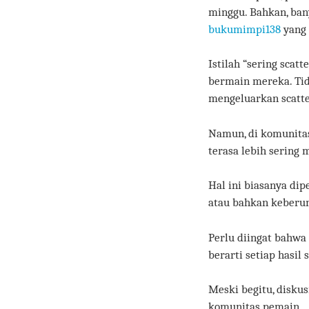
minggu. Bahkan, ban
bukumimpi138
yang 
Istilah “sering sca
bermain mereka. Tid
mengeluarkan scatte
Namun, di komunita
terasa lebih sering
Hal ini biasanya dip
atau bahkan keberu
Perlu diingat bahw
berarti setiap hasil 
Meski begitu, diskus
komunitas pemain.