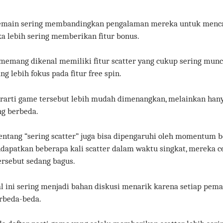
emain sering membandingkan pengalaman mereka untuk menca
 lebih sering memberikan fitur bonus.
memang dikenal memiliki fitur scatter yang cukup sering munc
g lebih fokus pada fitur free spin.
erarti game tersebut lebih mudah dimenangkan, melainkan ha
ng berbeda.
 tentang “sering scatter” juga bisa dipengaruhi oleh momentum 
apatkan beberapa kali scatter dalam waktu singkat, mereka 
rsebut sedang bagus.
l ini sering menjadi bahan diskusi menarik karena setiap pem
rbeda-beda.