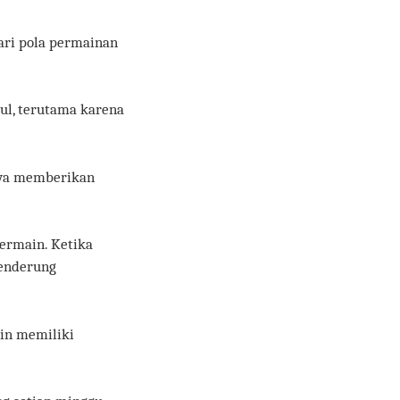
ri pola permainan
ul, terutama karena
nya memberikan
bermain. Ketika
cenderung
ain memiliki