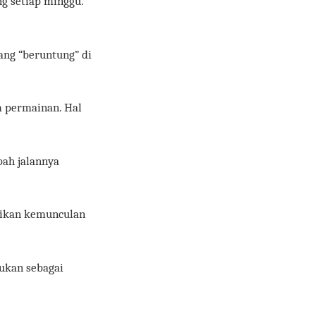
ng setiap minggu.
ang “beruntung” di
m permainan. Hal
ah jalannya
tikan kemunculan
ukan sebagai