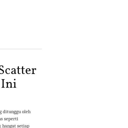
Scatter
Ini
g ditunggu oleh
s seperti
 hangat setiap