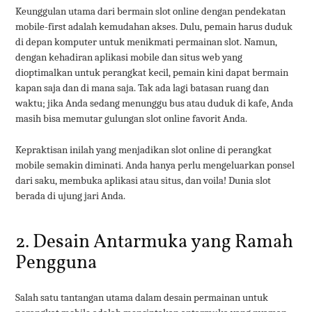
Keunggulan utama dari bermain slot online dengan pendekatan
mobile-first adalah kemudahan akses. Dulu, pemain harus duduk
di depan komputer untuk menikmati permainan slot. Namun,
dengan kehadiran aplikasi mobile dan situs web yang
dioptimalkan untuk perangkat kecil, pemain kini dapat bermain
kapan saja dan di mana saja. Tak ada lagi batasan ruang dan
waktu; jika Anda sedang menunggu bus atau duduk di kafe, Anda
masih bisa memutar gulungan slot online favorit Anda.
Kepraktisan inilah yang menjadikan slot online di perangkat
mobile semakin diminati. Anda hanya perlu mengeluarkan ponsel
dari saku, membuka aplikasi atau situs, dan voila! Dunia slot
berada di ujung jari Anda.
2. Desain Antarmuka yang Ramah
Pengguna
Salah satu tantangan utama dalam desain permainan untuk