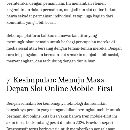
berinteraksi dengan pemain lain. Ini menambah elemen
kegembiraan dalam permainan, menjadikan slot online bukan
hanya sekadar permainan individual, tetapi juga bagian dari
komunitas yang lebih besar.
Beberapa platform bahkan menawarkan fitur yang
memungkinkan pemain untuk berbagi pencapaian mereka di
media sosial atau bersaing dengan teman-teman mereka. Dengan
cara ini, pengalaman bermain slot semakin menjadi lebih sosial,
menyenangkan, dan terhubung dengan dunia luar.
7. Kesimpulan: Menuju Masa
Depan Slot Online Mobile-First
Dengan semakin berkembangnya teknologi dan semakin
banyaknya pemain yang mengandalkan perangkat mobile untuk
bermain slot online, kita bisa yakin bahwa tren mobile-first ini
akan terus berkembang pesat di tahun 2024. Provider seperti
Dragoonsoft terus berinovasi untuk memberikan pengalaman