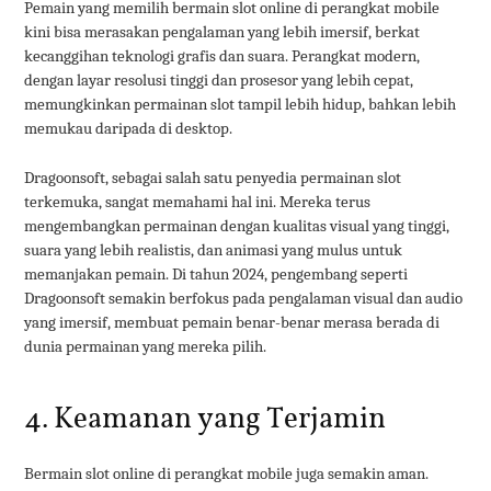
Pemain yang memilih bermain slot online di perangkat mobile
kini bisa merasakan pengalaman yang lebih imersif, berkat
kecanggihan teknologi grafis dan suara. Perangkat modern,
dengan layar resolusi tinggi dan prosesor yang lebih cepat,
memungkinkan permainan slot tampil lebih hidup, bahkan lebih
memukau daripada di desktop.
Dragoonsoft, sebagai salah satu penyedia permainan slot
terkemuka, sangat memahami hal ini. Mereka terus
mengembangkan permainan dengan kualitas visual yang tinggi,
suara yang lebih realistis, dan animasi yang mulus untuk
memanjakan pemain. Di tahun 2024, pengembang seperti
Dragoonsoft semakin berfokus pada pengalaman visual dan audio
yang imersif, membuat pemain benar-benar merasa berada di
dunia permainan yang mereka pilih.
4. Keamanan yang Terjamin
Bermain slot online di perangkat mobile juga semakin aman.