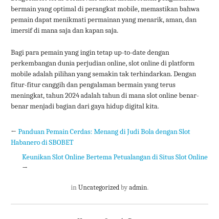
bermain yang optimal di perangkat mobile, memastikan bahwa
pemain dapat menikmati permainan yang menarik, aman, dan
imersif di mana saja dan kapan saja.
Bagi para pemain yang ingin tetap up-to-date dengan
perkembangan dunia perjudian online, slot online di platform
mobile adalah pilihan yang semakin tak terhindarkan. Dengan
fitur-fitur canggih dan pengalaman bermain yang terus
meningkat, tahun 2024 adalah tahun di mana slot online benar-
benar menjadi bagian dari gaya hidup digital kita.
←
Panduan Pemain Cerdas: Menang di Judi Bola dengan Slot
Habanero di SBOBET
Keunikan Slot Online Bertema Petualangan di Situs Slot Online
→
in
Uncategorized
by
admin
.