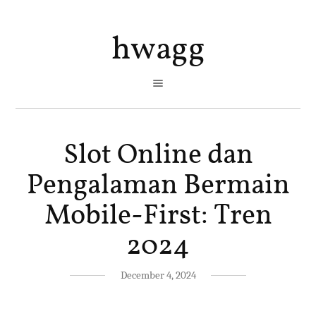
hwagg
Slot Online dan
Pengalaman Bermain
Mobile-First: Tren
2024
December 4, 2024