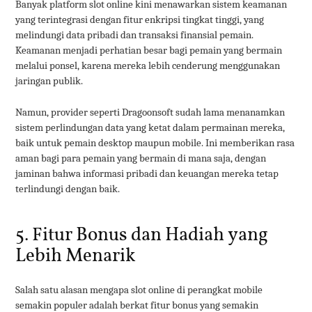
Banyak platform slot online kini menawarkan sistem keamanan
yang terintegrasi dengan fitur enkripsi tingkat tinggi, yang
melindungi data pribadi dan transaksi finansial pemain.
Keamanan menjadi perhatian besar bagi pemain yang bermain
melalui ponsel, karena mereka lebih cenderung menggunakan
jaringan publik.
Namun, provider seperti Dragoonsoft sudah lama menanamkan
sistem perlindungan data yang ketat dalam permainan mereka,
baik untuk pemain desktop maupun mobile. Ini memberikan rasa
aman bagi para pemain yang bermain di mana saja, dengan
jaminan bahwa informasi pribadi dan keuangan mereka tetap
terlindungi dengan baik.
5. Fitur Bonus dan Hadiah yang
Lebih Menarik
Salah satu alasan mengapa slot online di perangkat mobile
semakin populer adalah berkat fitur bonus yang semakin