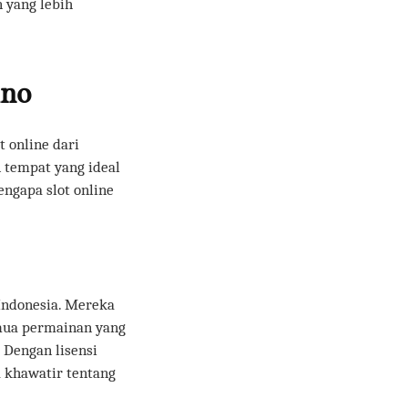
 yang lebih
ino
 online dari
 tempat yang ideal
ngapa slot online
 Indonesia. Mereka
mua permainan yang
 Dengan lisensi
 khawatir tentang