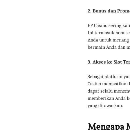
2. Bonus dan Prom
PP Casino sering ka
Ini termasuk bonus 
Anda untuk menang 
bermain Anda dan m
3. Akses ke Slot T
Sebagai platform ya
Casino memastikan b
dapat selalu menemu
memberikan Anda kes
yang ditawarkan.
Mengapa M