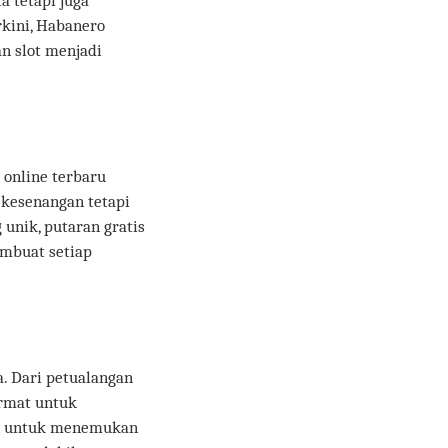
a tetapi juga
kini, Habanero
n slot menjadi
 online terbaru
 kesenangan tetapi
unik, putaran gratis
embuat setiap
. Dari petualangan
ermat untuk
n untuk menemukan