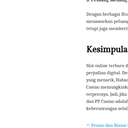
Dengan berbagai fit
menawarkan peluang
tetapi juga member
Kesimpula
Slot online terbaru 
perjudian digital. D
yang menarik, Haba
Casino memungkinka
terpercaya. Jadi, ji
dan PP Casino adal
keberuntungan selal
←
Promo dan Bonus S