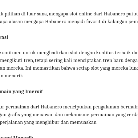
 pilihan di luar sana, mengapa slot online dari Habanero patut
apa alasan mengapa Habanero menjadi favorit di kalangan pem
vasi
komitmen untuk menghadirkan slot dengan kualitas terbaik dan 
mengikuti tren, tetapi sering kali menciptakan tren baru denga
n mereka. Ini memastikan bahwa setiap slot yang mereka lu
an menarik.
main yang Imersif
itur permainan dari Habanero menciptakan pengalaman bermain
an grafis yang menawan dan mekanisme permainan yang cerdas
h perjalanan yang menghibur dan memuaskan.
 yang Menarik