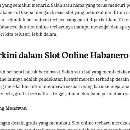
yang semakin menarik. Salah satu nama yang terus mencuri p
Habanero. Dikenal dengan kreasi slot yang memikat dan fitur c
n sejumlah permainan terbaru yang patut diperhatikan. Di te
 Habanero dan slot online terbarunya mampu menonjol dan apa
i kita telusuri lebih dalam.
rkini dalam Slot Online Habanero
ah berhenti untuk berinovasi. Salah satu hal yang membedaka
ine lainnya adalah pendekatan kreatif mereka terhadap desain 
yang mereka luncurkan membawa sesuatu yang baru ke meja, apa
narik, grafik berkualitas tinggi, atau mekanisme permainan ya
yang Menawan
ngan desain grafis yang memukau. Slot online terbaru mereka s