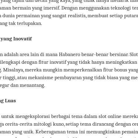
yang tajam dan detail yang kaya, yang tidak hanya menarik mat
man bermain yang imersif. Dengan menggunakan teknologi ter
unia permainan yang sangat realistis, membuat setiap putara
ang tak terlupakan.
 yang Inovatif
n adalah area lain di mana Habanero benar-benar bersinar. Slot
dilengkapi dengan fitur inovatif yang tidak hanya meningkatkan
. Misalnya, mereka mungkin memperkenalkan fitur bonus yang 
r tinggi, atau mekanisme pembayaran yang tidak biasa yang m
 segar dan menantang.
ng Luas
 untuk mengeksplorasi berbagai tema dalam slot online mereka
ga cerita-cerita mitologi kuno, setiap tema dirancang dengan c
aman yang unik. Keberagaman tema ini memungkinkan pemai