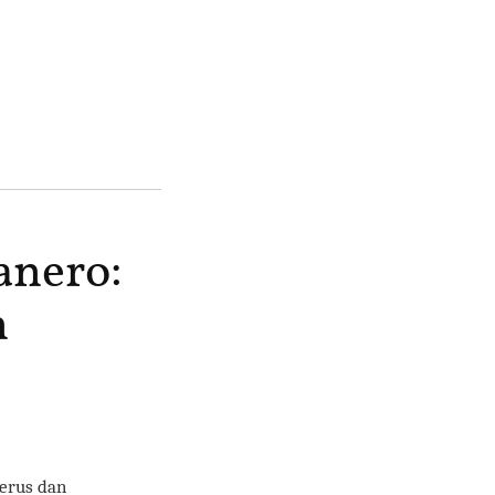
anero:
n
erus dan