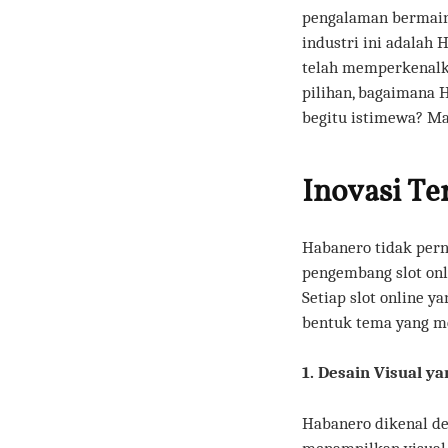
pengalaman bermain 
industri ini adalah 
telah memperkenalka
pilihan, bagaimana
begitu istimewa? Mar
Inovasi Te
Habanero tidak pern
pengembang slot onl
Setiap slot online 
bentuk tema yang me
1. Desain Visual 
Habanero dikenal de