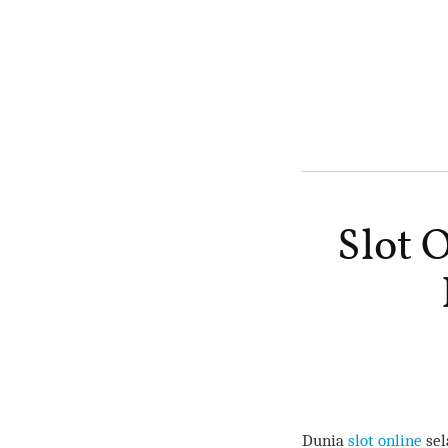
Slot 
Dunia
slot online
sel