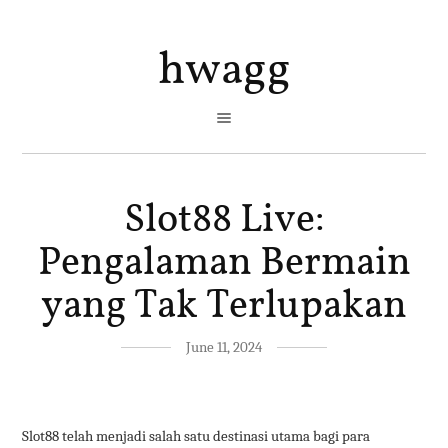
hwagg
Slot88 Live:
Pengalaman Bermain
yang Tak Terlupakan
June 11, 2024
Slot88 telah menjadi salah satu destinasi utama bagi para