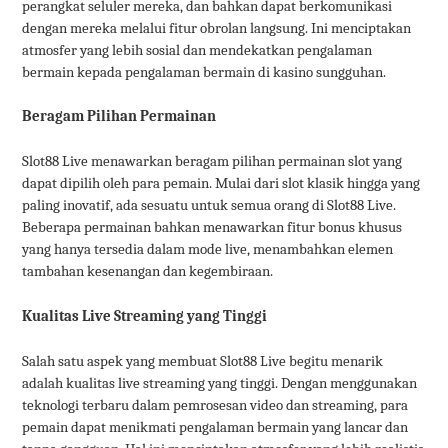
perangkat seluler mereka, dan bahkan dapat berkomunikasi
dengan mereka melalui fitur obrolan langsung. Ini menciptakan
atmosfer yang lebih sosial dan mendekatkan pengalaman
bermain kepada pengalaman bermain di kasino sungguhan.
Beragam Pilihan Permainan
Slot88 Live menawarkan beragam pilihan permainan slot yang
dapat dipilih oleh para pemain. Mulai dari slot klasik hingga yang
paling inovatif, ada sesuatu untuk semua orang di Slot88 Live.
Beberapa permainan bahkan menawarkan fitur bonus khusus
yang hanya tersedia dalam mode live, menambahkan elemen
tambahan kesenangan dan kegembiraan.
Kualitas Live Streaming yang Tinggi
Salah satu aspek yang membuat Slot88 Live begitu menarik
adalah kualitas live streaming yang tinggi. Dengan menggunakan
teknologi terbaru dalam pemrosesan video dan streaming, para
pemain dapat menikmati pengalaman bermain yang lancar dan