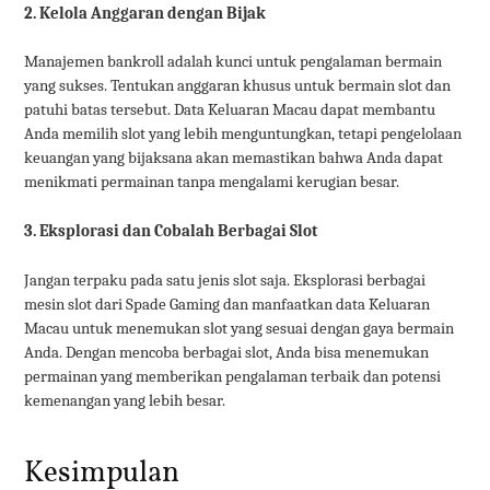
2. Kelola Anggaran dengan Bijak
Manajemen bankroll adalah kunci untuk pengalaman bermain
yang sukses. Tentukan anggaran khusus untuk bermain slot dan
patuhi batas tersebut. Data Keluaran Macau dapat membantu
Anda memilih slot yang lebih menguntungkan, tetapi pengelolaan
keuangan yang bijaksana akan memastikan bahwa Anda dapat
menikmati permainan tanpa mengalami kerugian besar.
3. Eksplorasi dan Cobalah Berbagai Slot
Jangan terpaku pada satu jenis slot saja. Eksplorasi berbagai
mesin slot dari Spade Gaming dan manfaatkan data Keluaran
Macau untuk menemukan slot yang sesuai dengan gaya bermain
Anda. Dengan mencoba berbagai slot, Anda bisa menemukan
permainan yang memberikan pengalaman terbaik dan potensi
kemenangan yang lebih besar.
Kesimpulan