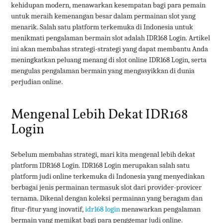
kehidupan modern, menawarkan kesempatan bagi para pemain
untuk meraih kemenangan besar dalam permainan slot yang
menarik. Salah satu platform terkemuka di Indonesia untuk
menikmati pengalaman bermain slot adalah IDR168 Login. Artikel
ini akan membahas strategi-strategi yang dapat membantu Anda
meningkatkan peluang menang di slot online IDR168 Login, serta
mengulas pengalaman bermain yang mengasyikkan di dunia
perjudian online.
Mengenal Lebih Dekat IDR168
Login
Sebelum membahas strategi, mari kita mengenal lebih dekat
platform IDR168 Login. IDR168 Login merupakan salah satu
platform judi online terkemuka di Indonesia yang menyediakan
berbagai jenis permainan termasuk slot dari provider-provicer
ternama. Dikenal dengan koleksi permainan yang beragam dan
fitur-fitur yang inovatif,
idr168 login
menawarkan pengalaman
bermain yang memikat bagi para penggemar judi online.