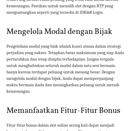
kemenangan. Pastikan untuk memilih slot dengan RTP yang
menguntungkan seperti yang tersedia di IDR168 Login.
Mengelola Modal dengan Bijak
Pengelolaan modal yang baik adalah kunci utama dalam strategi
perjudian yang sukses. Tetapkan batas maksimum yang siap Anda
pertaruhkan dan tetap disiplin terhadapnya. Jangan tergoda
untuk menghabiskan seluruh modal dalam satu sesi bermain
hanya karena terdapat peluang untuk menang besar. Dengan
mengelola modal dengan bijak, Anda dapat memperpanjang
waktu bermain Anda dan meningkatkan peluang untuk meraih
kemenangan.
Memanfaatkan Fitur-Fitur Bonus
Fitur-fitur bonus dalam slot online sering kali dapat menjadi