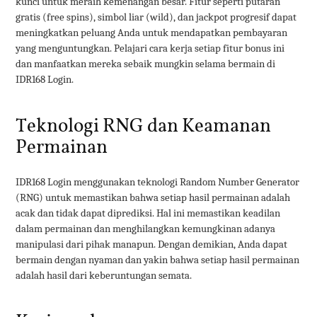
kunci untuk meraih kemenangan besar. Fitur seperti putaran
gratis (free spins), simbol liar (wild), dan jackpot progresif dapat
meningkatkan peluang Anda untuk mendapatkan pembayaran
yang menguntungkan. Pelajari cara kerja setiap fitur bonus ini
dan manfaatkan mereka sebaik mungkin selama bermain di
IDR168 Login.
Teknologi RNG dan Keamanan
Permainan
IDR168 Login menggunakan teknologi Random Number Generator
(RNG) untuk memastikan bahwa setiap hasil permainan adalah
acak dan tidak dapat diprediksi. Hal ini memastikan keadilan
dalam permainan dan menghilangkan kemungkinan adanya
manipulasi dari pihak manapun. Dengan demikian, Anda dapat
bermain dengan nyaman dan yakin bahwa setiap hasil permainan
adalah hasil dari keberuntungan semata.