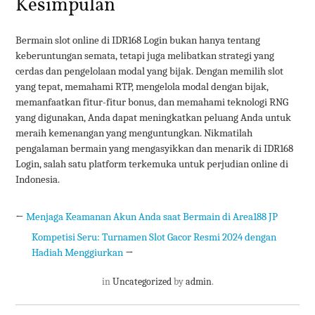
Kesimpulan
Bermain slot online di IDR168 Login bukan hanya tentang
keberuntungan semata, tetapi juga melibatkan strategi yang
cerdas dan pengelolaan modal yang bijak. Dengan memilih slot
yang tepat, memahami RTP, mengelola modal dengan bijak,
memanfaatkan fitur-fitur bonus, dan memahami teknologi RNG
yang digunakan, Anda dapat meningkatkan peluang Anda untuk
meraih kemenangan yang menguntungkan. Nikmatilah
pengalaman bermain yang mengasyikkan dan menarik di IDR168
Login, salah satu platform terkemuka untuk perjudian online di
Indonesia.
←
Menjaga Keamanan Akun Anda saat Bermain di Area188 JP
Kompetisi Seru: Turnamen Slot Gacor Resmi 2024 dengan
Hadiah Menggiurkan
→
in
Uncategorized
by
admin
.