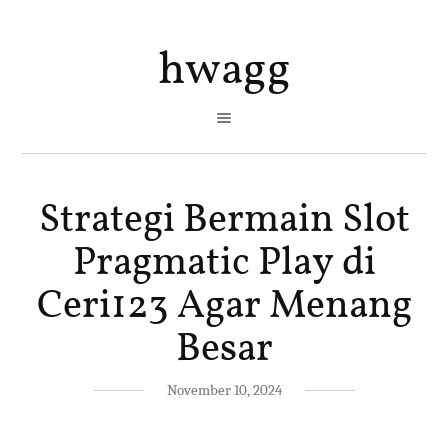
hwagg
Strategi Bermain Slot
Pragmatic Play di
Ceri123 Agar Menang
Besar
November 10, 2024