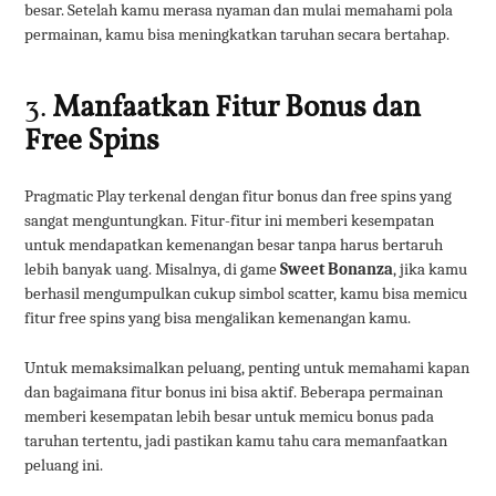
besar. Setelah kamu merasa nyaman dan mulai memahami pola
permainan, kamu bisa meningkatkan taruhan secara bertahap.
3.
Manfaatkan Fitur Bonus dan
Free Spins
Pragmatic Play terkenal dengan fitur bonus dan free spins yang
sangat menguntungkan. Fitur-fitur ini memberi kesempatan
untuk mendapatkan kemenangan besar tanpa harus bertaruh
lebih banyak uang. Misalnya, di game
Sweet Bonanza
, jika kamu
berhasil mengumpulkan cukup simbol scatter, kamu bisa memicu
fitur free spins yang bisa mengalikan kemenangan kamu.
Untuk memaksimalkan peluang, penting untuk memahami kapan
dan bagaimana fitur bonus ini bisa aktif. Beberapa permainan
memberi kesempatan lebih besar untuk memicu bonus pada
taruhan tertentu, jadi pastikan kamu tahu cara memanfaatkan
peluang ini.