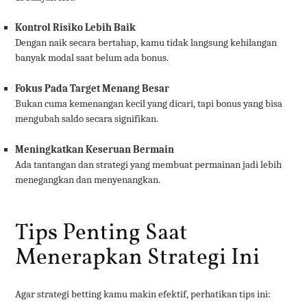
Kontrol Risiko Lebih Baik
Dengan naik secara bertahap, kamu tidak langsung kehilangan
banyak modal saat belum ada bonus.
Fokus Pada Target Menang Besar
Bukan cuma kemenangan kecil yang dicari, tapi bonus yang bisa
mengubah saldo secara signifikan.
Meningkatkan Keseruan Bermain
Ada tantangan dan strategi yang membuat permainan jadi lebih
menegangkan dan menyenangkan.
Tips Penting Saat
Menerapkan Strategi Ini
Agar strategi betting kamu makin efektif, perhatikan tips ini: