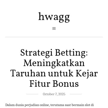
hwagg
Strategi Betting:
Meningkatkan
Taruhan untuk Kejar
Fitur Bonus
October 7, 2025
Dalam dunia perjudian online, terutama saat bermain slot di