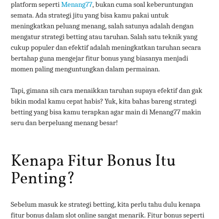
platform seperti
Menang77
, bukan cuma soal keberuntungan
semata. Ada strategi jitu yang bisa kamu pakai untuk
meningkatkan peluang menang, salah satunya adalah dengan
mengatur strategi betting atau taruhan. Salah satu teknik yang
cukup populer dan efektif adalah meningkatkan taruhan secara
bertahap guna mengejar fitur bonus yang biasanya menjadi
momen paling menguntungkan dalam permainan.
Tapi, gimana sih cara menaikkan taruhan supaya efektif dan gak
bikin modal kamu cepat habis? Yuk, kita bahas bareng strategi
betting yang bisa kamu terapkan agar main di Menang77 makin
seru dan berpeluang menang besar!
Kenapa Fitur Bonus Itu
Penting?
Sebelum masuk ke strategi betting, kita perlu tahu dulu kenapa
fitur bonus dalam slot online sangat menarik. Fitur bonus seperti