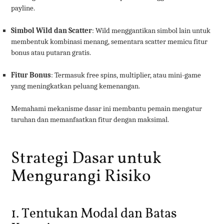
payline.
Simbol Wild dan Scatter
: Wild menggantikan simbol lain untuk
membentuk kombinasi menang, sementara scatter memicu fitur
bonus atau putaran gratis.
Fitur Bonus
: Termasuk free spins, multiplier, atau mini-game
yang meningkatkan peluang kemenangan.
Memahami mekanisme dasar ini membantu pemain mengatur
taruhan dan memanfaatkan fitur dengan maksimal.
Strategi Dasar untuk
Mengurangi Risiko
1. Tentukan Modal dan Batas