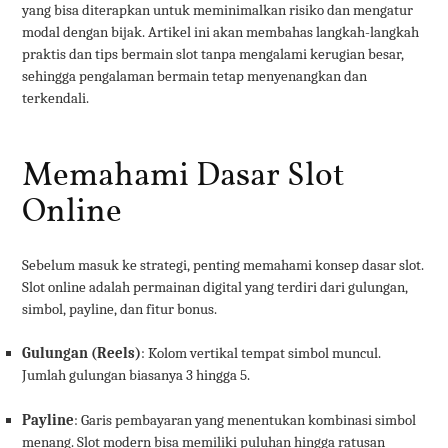
yang bisa diterapkan untuk meminimalkan risiko dan mengatur
modal dengan bijak. Artikel ini akan membahas langkah-langkah
praktis dan tips bermain slot tanpa mengalami kerugian besar,
sehingga pengalaman bermain tetap menyenangkan dan
terkendali.
Memahami Dasar Slot
Online
Sebelum masuk ke strategi, penting memahami konsep dasar slot.
Slot online adalah permainan digital yang terdiri dari gulungan,
simbol, payline, dan fitur bonus.
Gulungan (Reels)
: Kolom vertikal tempat simbol muncul.
Jumlah gulungan biasanya 3 hingga 5.
Payline
: Garis pembayaran yang menentukan kombinasi simbol
menang. Slot modern bisa memiliki puluhan hingga ratusan