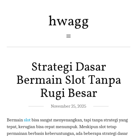
hwagg
Strategi Dasar
Bermain Slot Tanpa
Rugi Besar
November 25, 2025
Bermain
slot
bisa sangat menyenangkan, tapi tanpa strategi yang
tepat, kerugian bisa cepat menumpuk. Meskipun slot tetap
permainan berbasis keberuntungan, ada beberapa strategi dasar