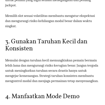
jackpot.
Memilih slot sesuai volatilitas membantu mengatur ekspektasi
dan mengurangi risiko kehilangan modal besar dalam waktu
singkat.
3. Gunakan Taruhan Kecil dan
Konsisten
Memulai dengan taruhan kecil memungkinkan pemain bermain
lebih lama dan mengurangi risiko kerugian besar. Jangan tergoda
untuk meningkatkan taruhan secara drastis hanya untuk
mengejar kemenangan. Strategi taruhan konsisten membantu
mengontrol modal dan menjaga permainan tetap menyenangkan.
4. Manfaatkan Mode Demo