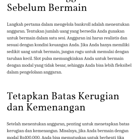
Sebelum Bermain
Langkah pertama dalam mengelola bankroll adalah menentukan
anggaran. Tentukan jumlah uang yang bersedia Anda gunakan
untuk bermain dalam satu sesi. Anggaran ini harus realistis dan
sesuai dengan kondisi keuangan Anda. Jika Anda hanya memiliki
sedikit uang untuk bermain, jangan ragu untuk memulai dengan
taruhan kecil. Slot pulsa memungkinkan Anda untuk bermain
dengan modal yang tidak besar, sehingga Anda bisa lebih fleksibel
dalam pengelolaan anggaran.
Tetapkan Batas Kerugian
dan Kemenangan
Setelah menentukan anggaran, penting untuk menetapkan batas
kerugian dan kemenangan. Misalnya, jika Anda bermain dengan
modal Rp100.000, Anda bisa memutuskan untuk berhenti jika