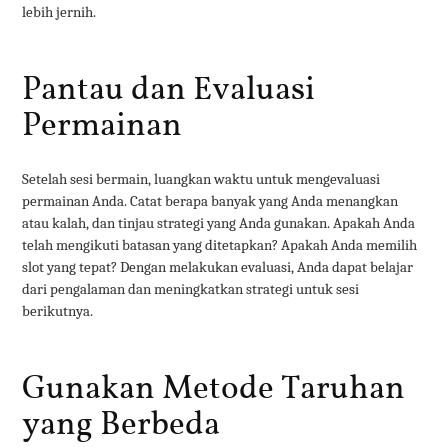
lebih jernih.
Pantau dan Evaluasi
Permainan
Setelah sesi bermain, luangkan waktu untuk mengevaluasi
permainan Anda. Catat berapa banyak yang Anda menangkan
atau kalah, dan tinjau strategi yang Anda gunakan. Apakah Anda
telah mengikuti batasan yang ditetapkan? Apakah Anda memilih
slot yang tepat? Dengan melakukan evaluasi, Anda dapat belajar
dari pengalaman dan meningkatkan strategi untuk sesi
berikutnya.
Gunakan Metode Taruhan
yang Berbeda