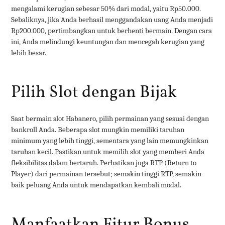
mengalami kerugian sebesar 50% dari modal, yaitu Rp50.000.
Sebaliknya, jika Anda berhasil menggandakan uang Anda menjadi
Rp200.000, pertimbangkan untuk berhenti bermain. Dengan cara
ini, Anda melindungi keuntungan dan mencegah kerugian yang
lebih besar.
Pilih Slot dengan Bijak
Saat bermain slot Habanero, pilih permainan yang sesuai dengan
bankroll Anda. Beberapa slot mungkin memiliki taruhan
minimum yang lebih tinggi, sementara yang lain memungkinkan
taruhan kecil. Pastikan untuk memilih slot yang memberi Anda
fleksibilitas dalam bertaruh. Perhatikan juga RTP (Return to
Player) dari permainan tersebut; semakin tinggi RTP, semakin
baik peluang Anda untuk mendapatkan kembali modal.
Manfaatkan Fitur Bonus