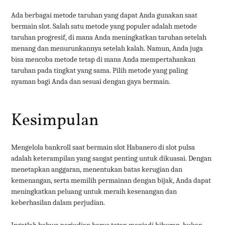
Ada berbagai metode taruhan yang dapat Anda gunakan saat
bermain slot. Salah satu metode yang populer adalah metode
taruhan progresif, di mana Anda meningkatkan taruhan setelah
menang dan menurunkannya setelah kalah. Namun, Anda juga
bisa mencoba metode tetap di mana Anda mempertahankan
taruhan pada tingkat yang sama. Pilih metode yang paling
nyaman bagi Anda dan sesuai dengan gaya bermain.
Kesimpulan
Mengelola bankroll saat bermain slot Habanero di slot pulsa
adalah keterampilan yang sangat penting untuk dikuasai. Dengan
menetapkan anggaran, menentukan batas kerugian dan
kemenangan, serta memilih permainan dengan bijak, Anda dapat
meningkatkan peluang untuk meraih kesenangan dan
keberhasilan dalam perjudian.
Ingatlah bahwa perjudian harus tetap menjadi hiburan, bukan