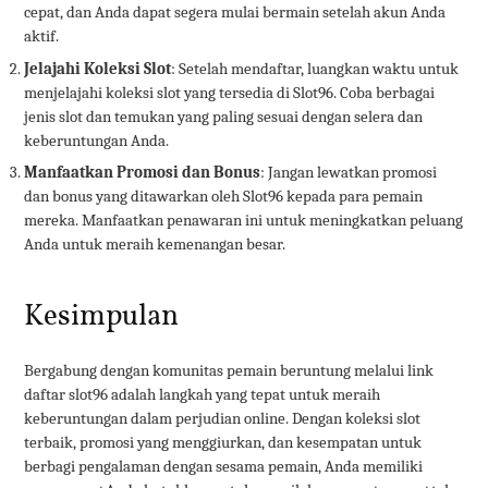
cepat, dan Anda dapat segera mulai bermain setelah akun Anda
aktif.
Jelajahi Koleksi Slot
: Setelah mendaftar, luangkan waktu untuk
menjelajahi koleksi slot yang tersedia di Slot96. Coba berbagai
jenis slot dan temukan yang paling sesuai dengan selera dan
keberuntungan Anda.
Manfaatkan Promosi dan Bonus
: Jangan lewatkan promosi
dan bonus yang ditawarkan oleh Slot96 kepada para pemain
mereka. Manfaatkan penawaran ini untuk meningkatkan peluang
Anda untuk meraih kemenangan besar.
Kesimpulan
Bergabung dengan komunitas pemain beruntung melalui link
daftar slot96 adalah langkah yang tepat untuk meraih
keberuntungan dalam perjudian online. Dengan koleksi slot
terbaik, promosi yang menggiurkan, dan kesempatan untuk
berbagi pengalaman dengan sesama pemain, Anda memiliki