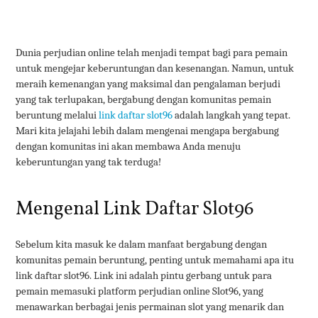
Dunia perjudian online telah menjadi tempat bagi para pemain
untuk mengejar keberuntungan dan kesenangan. Namun, untuk
meraih kemenangan yang maksimal dan pengalaman berjudi
yang tak terlupakan, bergabung dengan komunitas pemain
beruntung melalui
link daftar slot96
adalah langkah yang tepat.
Mari kita jelajahi lebih dalam mengenai mengapa bergabung
dengan komunitas ini akan membawa Anda menuju
keberuntungan yang tak terduga!
Mengenal Link Daftar Slot96
Sebelum kita masuk ke dalam manfaat bergabung dengan
komunitas pemain beruntung, penting untuk memahami apa itu
link daftar slot96. Link ini adalah pintu gerbang untuk para
pemain memasuki platform perjudian online Slot96, yang
menawarkan berbagai jenis permainan slot yang menarik dan