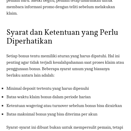
pemain baru. Meski begitu, pemain tetap disarankan untuk
membaca informasi promo dengan teliti sebelum melakukan
klaim.
Syarat dan Ketentuan yang Perlu
Diperhatikan
Setiap bonus tentu memiliki aturan yang harus dipatuhi. Hal ini
penting agar tidak terjadi kesalahpahaman saat proses klaim atau
penggunaan bonus. Beberapa syarat umum yang biasanya
berlaku antara lain adalah:
Minimal deposit tertentu yang harus dipenuhi
Batas waktu klaim bonus dalam periode harian
Ketentuan wagering atau turnover sebelum bonus bisa dicairkan
Batas maksimal bonus yang bisa diterima per akun
Syarat-syarat ini dibuat bukan untuk mempersulit pemain, tetapi