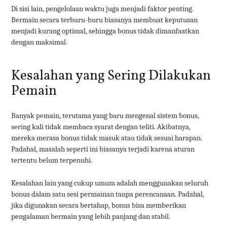
Di sisi lain, pengelolaan waktu juga menjadi faktor penting.
Bermain secara terburu-buru biasanya membuat keputusan
menjadi kurang optimal, sehingga bonus tidak dimanfaatkan
dengan maksimal.
Kesalahan yang Sering Dilakukan
Pemain
Banyak pemain, terutama yang baru mengenal sistem bonus,
sering kali tidak membaca syarat dengan teliti. Akibatnya,
mereka merasa bonus tidak masuk atau tidak sesuai harapan.
Padahal, masalah seperti ini biasanya terjadi karena aturan
tertentu belum terpenuhi.
Kesalahan lain yang cukup umum adalah menggunakan seluruh
bonus dalam satu sesi permainan tanpa perencanaan. Padahal,
jika digunakan secara bertahap, bonus bisa memberikan
pengalaman bermain yang lebih panjang dan stabil.