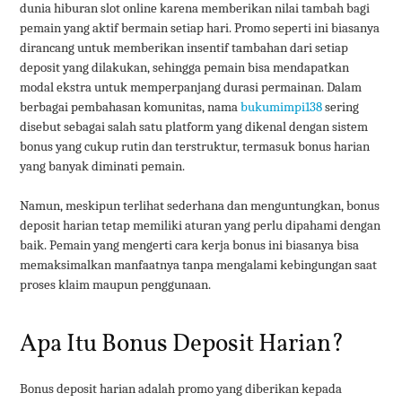
dunia hiburan slot online karena memberikan nilai tambah bagi
pemain yang aktif bermain setiap hari. Promo seperti ini biasanya
dirancang untuk memberikan insentif tambahan dari setiap
deposit yang dilakukan, sehingga pemain bisa mendapatkan
modal ekstra untuk memperpanjang durasi permainan. Dalam
berbagai pembahasan komunitas, nama
bukumimpi138
sering
disebut sebagai salah satu platform yang dikenal dengan sistem
bonus yang cukup rutin dan terstruktur, termasuk bonus harian
yang banyak diminati pemain.
Namun, meskipun terlihat sederhana dan menguntungkan, bonus
deposit harian tetap memiliki aturan yang perlu dipahami dengan
baik. Pemain yang mengerti cara kerja bonus ini biasanya bisa
memaksimalkan manfaatnya tanpa mengalami kebingungan saat
proses klaim maupun penggunaan.
Apa Itu Bonus Deposit Harian?
Bonus deposit harian adalah promo yang diberikan kepada