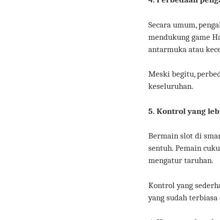
Secara umum, penga
mendukung game Haba
antarmuka atau kece
Meski begitu, perbe
keseluruhan.
5. Kontrol yang le
Bermain slot di sma
sentuh. Pemain cuku
mengatur taruhan.
Kontrol yang sederh
yang sudah terbiasa