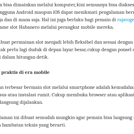
a bisa dimainkan melalui komputer, kini semuanya bisa diakses
engguna Android maupun iOS dapat menikmati pengalaman ber
ja dan di mana saja. Hal ini juga berlaku bagi pemain di
rajatoge
ame slot Habanero melalui perangkat mobile mereka.
at permainan slot menjadi lebih fleksibel dan sesuai dengan
dak perlu lagi duduk di depan layar besar, cukup dengan ponsel
i dalam hitungan detik.
 praktis di era mobile
an terbesar bermain slot melalui smartphone adalah kemudaha
sus atau instalasi rumit. Cukup membuka browser atau aplika
langsung dijalankan.
alaman ini dibuat semudah mungkin agar pemain bisa langsung
a hambatan teknis yang berarti.