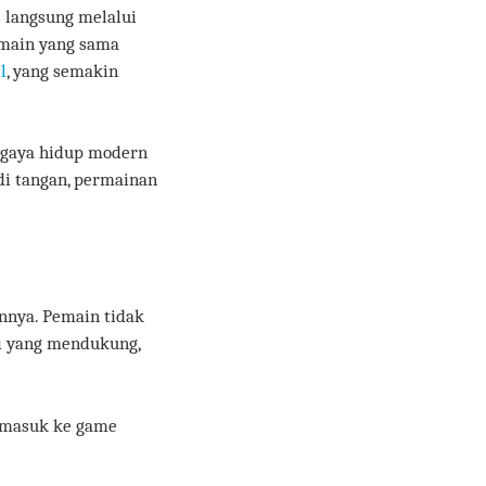
 langsung melalui
main yang sama
l
, yang semakin
 gaya hidup modern
 di tangan, permainan
nnya. Pemain tidak
si yang mendukung,
 masuk ke game