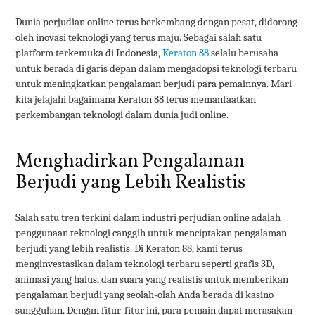
Dunia perjudian online terus berkembang dengan pesat, didorong
oleh inovasi teknologi yang terus maju. Sebagai salah satu
platform terkemuka di Indonesia,
Keraton 88
selalu berusaha
untuk berada di garis depan dalam mengadopsi teknologi terbaru
untuk meningkatkan pengalaman berjudi para pemainnya. Mari
kita jelajahi bagaimana Keraton 88 terus memanfaatkan
perkembangan teknologi dalam dunia judi online.
Menghadirkan Pengalaman
Berjudi yang Lebih Realistis
Salah satu tren terkini dalam industri perjudian online adalah
penggunaan teknologi canggih untuk menciptakan pengalaman
berjudi yang lebih realistis. Di Keraton 88, kami terus
menginvestasikan dalam teknologi terbaru seperti grafis 3D,
animasi yang halus, dan suara yang realistis untuk memberikan
pengalaman berjudi yang seolah-olah Anda berada di kasino
sungguhan. Dengan fitur-fitur ini, para pemain dapat merasakan