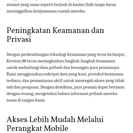
sensasi yang sama seperti berjudi di kasino fisik tanpa harus
meninggalkan kenyamanan rumah mereka.
Peningkatan Keamanan dan
Privasi
Dengan perkembangan teknologi keamanan yang terus berlanjut,
Keraton 88 terus meningkatkan langkah-langkah keamanan
untuk melindungi data pribadi dan keuangan para pemainnya.
Kami menggunakan enkripsi data yang kuat, protokol keamanan
terbaru, dan pemantauan aktif untuk mencegah akses yang tidak
sah dan penipuan. Dengan demikian, para pemain dapat bermain
dengan tenang, mengetahui bahwa informasi pribadi mereka
aman di tangan kami.
Akses Lebih Mudah Melalui
Perangkat Mobile