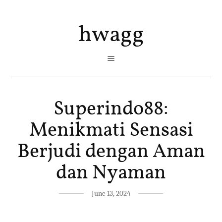
hwagg
Superindo88:
Menikmati Sensasi
Berjudi dengan Aman
dan Nyaman
June 13, 2024