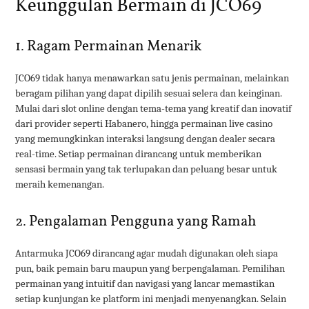
Keunggulan Bermain di JCO69
1. Ragam Permainan Menarik
JCO69 tidak hanya menawarkan satu jenis permainan, melainkan
beragam pilihan yang dapat dipilih sesuai selera dan keinginan.
Mulai dari slot online dengan tema-tema yang kreatif dan inovatif
dari provider seperti Habanero, hingga permainan live casino
yang memungkinkan interaksi langsung dengan dealer secara
real-time. Setiap permainan dirancang untuk memberikan
sensasi bermain yang tak terlupakan dan peluang besar untuk
meraih kemenangan.
2. Pengalaman Pengguna yang Ramah
Antarmuka JCO69 dirancang agar mudah digunakan oleh siapa
pun, baik pemain baru maupun yang berpengalaman. Pemilihan
permainan yang intuitif dan navigasi yang lancar memastikan
setiap kunjungan ke platform ini menjadi menyenangkan. Selain