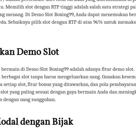
u. Memilih slot dengan RTP tinggi adalah salah satu strategi pa
ng menang. Di Demo Slot Boxing99, Anda dapat menemukan ber
da. Sebaiknya pilih slot dengan RTP di atas 96% untuk memak
kan Demo Slot
 bermain di Demo Slot Boxing99 adalah adanya fitur demo slot. D
berbagai slot tanpa harus mengeluarkan uang. Gunakan kesem
setiap slot, fitur bonus yang ditawarkan, dan pola pembayaran
slot yang paling sesuai dengan gaya bermain Anda dan mening
n dengan uang sungguhan.
odal dengan Bijak