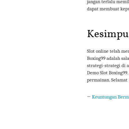
jangan terlalu memi
dapat membuat kepu
Kesimpu
Slot online telah me
Boxing99 adalah sal
strategi-strategi d
Demo Slot Boxing99.
permainan. Selamat
←
Keuntungan Berma