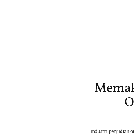
Memak
O
Industri perjudian o