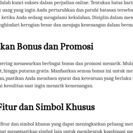
lah kunci sukses dalam perjudian online. Tentukan batas har
 uang yang ingin Anda pertaruhkan dan patuhi batasan tersebu
 ketika Anda sedang mengalami kekalahan. Disiplin dalam men
hindari kerugian besar dan menjaga kesenangan dalam berm
kan Bonus dan Promosi
sering menawarkan berbagai bonus dan promosi menarik. Mula
it, hingga putaran gratis. Manfaatkan semua bonus ini untuk 
, pastikan Anda membaca syarat dan ketentuan yang berlaku 
i kesulitan saat ingin menarik kemenangan.
itur dan Simbol Khusus
i fitur dan simbol khusus yang dapat meningkatkan peluang me
apat menggantikan simbol lain untuk membentuk kombinasi me