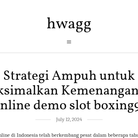
hwagg
Strategi Ampuh untuk
simalkan Kemenangan d
nline demo slot boxing
July 12, 2024
nline di Indonesia telah berkembang pesat dalam beberapa tahu