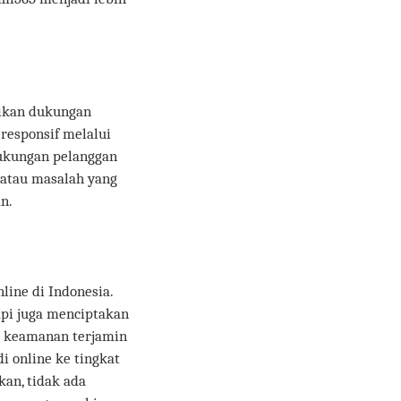
rikan dukungan
esponsif melalui
dukungan pelanggan
 atau masalah yang
n.
line di Indonesia.
pi juga menciptakan
ri keamanan terjamin
 online ke tingkat
kan, tidak ada