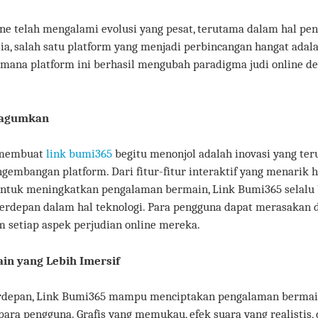
ine telah mengalami evolusi yang pesat, terutama dalam hal pe
sia, salah satu platform yang menjadi perbincangan hangat adal
aimana platform ini berhasil mengubah paradigma judi online d
gagumkan
g membuat
link bumi365
begitu menonjol adalah inovasi yang te
gembangan platform. Dari fitur-fitur interaktif yang menarik
untuk meningkatkan pengalaman bermain, Link Bumi365 selalu
terdepan dalam hal teknologi. Para pengguna dapat merasakan
am setiap aspek perjudian online mereka.
n yang Lebih Imersif
erdepan, Link Bumi365 mampu menciptakan pengalaman bermain
ra pengguna. Grafis yang memukau, efek suara yang realistis, d