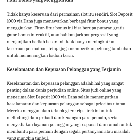
Tidak hanya keseruan dari permainan slot itu sendiri, Slot Deposit
1000 via Dana juga menawarkan berbagai fitur bonus yang
menggiurkan. Fitur-fitur bonus ini bisa berupa putaran gratis,
game bonus interaktif, atau bahkan jackpot progresif yang
menjanjikan hadiah besar. Ini tidak hanya meningkatkan
keseruan permainan, tetapi juga memberikan peluang tambahan
untuk memenangkan hadiah besar.
Keselamatan dan Kepuasan Pelanggan yang Terjamin
Keselamatan dan kepuasan pelanggan adalah hal yang sangat
penting dalam dunia perjudian online. Situs judi online yang
menerima Slot Deposit 1000 via Dana selalu menempatkan
keselamatan dan kepuasan pelanggan sebagai prioritas utama.
Mereka menggunakan teknologi enkripsi terkini untuk
melindungi data pribadi dan keuangan para pemain, serta
menyediakan layanan pelanggan yang responsif dan ramah untuk
membantu para pemain dengan segala pertanyaan atau masalah
yang mungkin timbul.