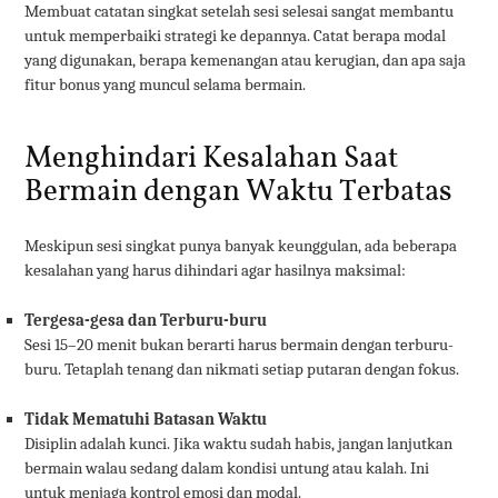
Membuat catatan singkat setelah sesi selesai sangat membantu
untuk memperbaiki strategi ke depannya. Catat berapa modal
yang digunakan, berapa kemenangan atau kerugian, dan apa saja
fitur bonus yang muncul selama bermain.
Menghindari Kesalahan Saat
Bermain dengan Waktu Terbatas
Meskipun sesi singkat punya banyak keunggulan, ada beberapa
kesalahan yang harus dihindari agar hasilnya maksimal:
Tergesa-gesa dan Terburu-buru
Sesi 15–20 menit bukan berarti harus bermain dengan terburu-
buru. Tetaplah tenang dan nikmati setiap putaran dengan fokus.
Tidak Mematuhi Batasan Waktu
Disiplin adalah kunci. Jika waktu sudah habis, jangan lanjutkan
bermain walau sedang dalam kondisi untung atau kalah. Ini
untuk menjaga kontrol emosi dan modal.