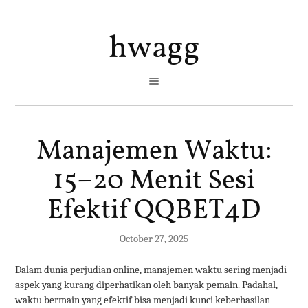
hwagg
Manajemen Waktu:
15–20 Menit Sesi
Efektif QQBET4D
October 27, 2025
Dalam dunia perjudian online, manajemen waktu sering menjadi
aspek yang kurang diperhatikan oleh banyak pemain. Padahal,
waktu bermain yang efektif bisa menjadi kunci keberhasilan