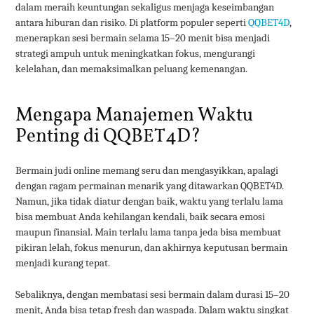
dalam meraih keuntungan sekaligus menjaga keseimbangan
antara hiburan dan risiko. Di platform populer seperti
QQBET4D
,
menerapkan sesi bermain selama 15–20 menit bisa menjadi
strategi ampuh untuk meningkatkan fokus, mengurangi
kelelahan, dan memaksimalkan peluang kemenangan.
Mengapa Manajemen Waktu
Penting di QQBET4D?
Bermain judi online memang seru dan mengasyikkan, apalagi
dengan ragam permainan menarik yang ditawarkan QQBET4D.
Namun, jika tidak diatur dengan baik, waktu yang terlalu lama
bisa membuat Anda kehilangan kendali, baik secara emosi
maupun finansial. Main terlalu lama tanpa jeda bisa membuat
pikiran lelah, fokus menurun, dan akhirnya keputusan bermain
menjadi kurang tepat.
Sebaliknya, dengan membatasi sesi bermain dalam durasi 15–20
menit, Anda bisa tetap fresh dan waspada. Dalam waktu singkat