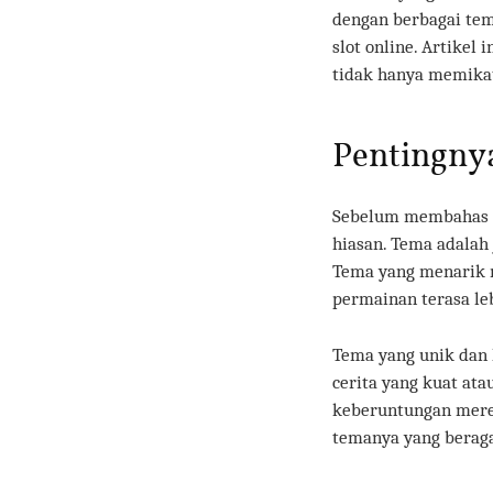
dengan berbagai tem
slot online. Artike
tidak hanya memika
Pentingny
Sebelum membahas l
hiasan. Tema adalah
Tema yang menarik 
permainan terasa l
Tema yang unik dan 
cerita yang kuat at
keberuntungan merek
temanya yang beraga