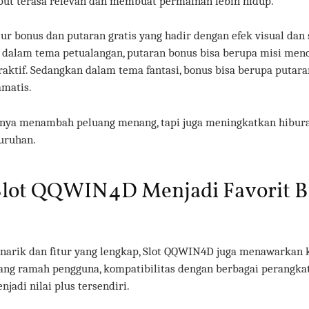
but terasa relevan dan membuat permainan lebih hidup.
tur bonus dan putaran gratis yang hadir dengan efek visual dan
dalam tema petualangan, putaran bonus bisa berupa misi menc
raktif. Sedangkan dalam tema fantasi, bonus bisa berupa putar
matis.
 hanya menambah peluang menang, tapi juga meningkatkan hibu
uruhan.
lot QQWIN4D Menjadi Favorit 
enarik dan fitur yang lengkap, Slot QQWIN4D juga menawarka
yang ramah pengguna, kompatibilitas dengan berbagai perangkat
njadi nilai plus tersendiri.