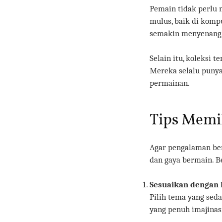
Pemain tidak perlu 
mulus, baik di kom
semakin menyenangk
Selain itu, koleksi 
Mereka selalu punya
permainan.
Tips Memi
Agar pengalaman ber
dan gaya bermain. B
Sesuaikan dengan
Pilih tema yang seda
yang penuh imajinas