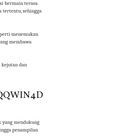
si bermain terasa
 tertentu, sehingga
seperti menemukan
s yang membawa
 kejutan dan
t QQWIN4D
rik yang mendukung
hingga penampilan