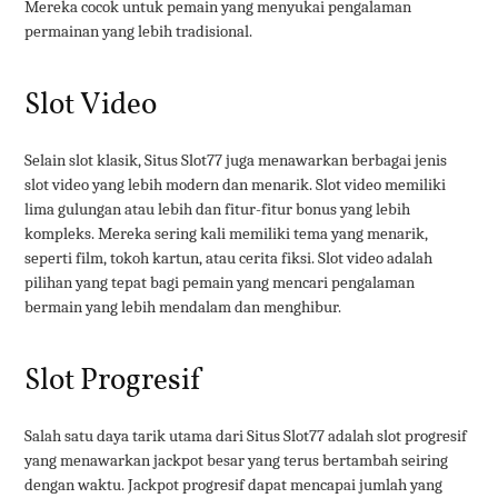
Mereka cocok untuk pemain yang menyukai pengalaman
permainan yang lebih tradisional.
Slot Video
Selain slot klasik, Situs Slot77 juga menawarkan berbagai jenis
slot video yang lebih modern dan menarik. Slot video memiliki
lima gulungan atau lebih dan fitur-fitur bonus yang lebih
kompleks. Mereka sering kali memiliki tema yang menarik,
seperti film, tokoh kartun, atau cerita fiksi. Slot video adalah
pilihan yang tepat bagi pemain yang mencari pengalaman
bermain yang lebih mendalam dan menghibur.
Slot Progresif
Salah satu daya tarik utama dari Situs Slot77 adalah slot progresif
yang menawarkan jackpot besar yang terus bertambah seiring
dengan waktu. Jackpot progresif dapat mencapai jumlah yang