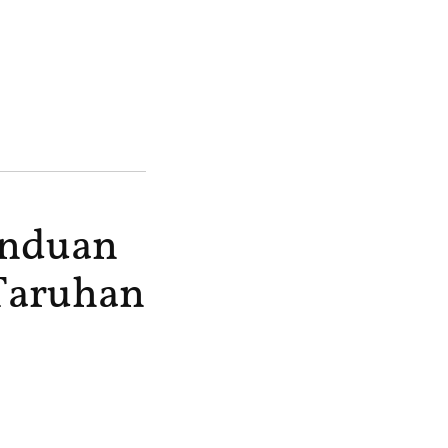
anduan
 Taruhan