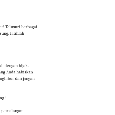
t! Telusuri berbagai
ung. Pilihlah
uh dengan bijak.
yang Anda habiskan
ghibur, dan jangan
ng!
i petualangan