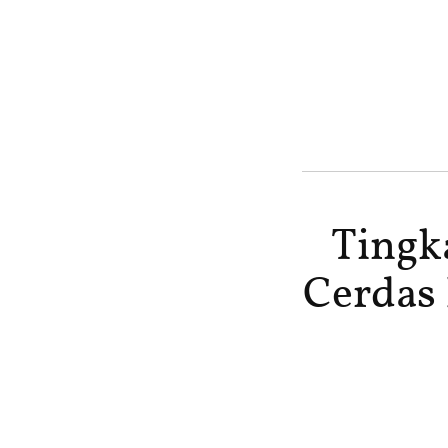
Tingk
Cerdas 