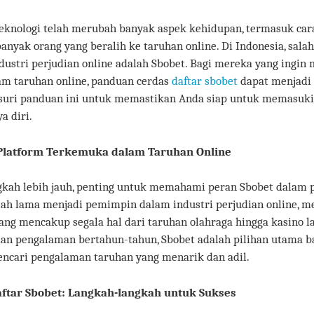
eknologi telah merubah banyak aspek kehidupan, termasuk cara 
anyak orang yang beralih ke taruhan online. Di Indonesia, salah
ustri perjudian online adalah Sbobet. Bagi mereka yang ingin
m taruhan online, panduan cerdas
daftar sbobet
dapat menjadi 
lusuri panduan ini untuk memastikan Anda siap untuk memasuki
a diri.
Platform Terkemuka dalam Taruhan Online
kah lebih jauh, penting untuk memahami peran Sbobet dalam 
elah lama menjadi pemimpin dalam industri perjudian online, 
g mencakup segala hal dari taruhan olahraga hingga kasino l
 dan pengalaman bertahun-tahun, Sbobet adalah pilihan utama 
encari pengalaman taruhan yang menarik dan adil.
ftar Sbobet: Langkah-langkah untuk Sukses