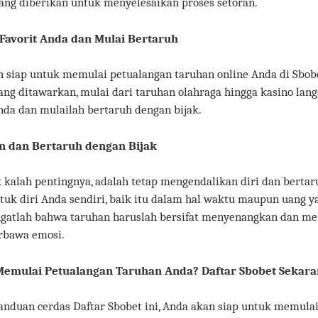
yang diberikan untuk menyelesaikan proses setoran.
 Favorit Anda dan Mulai Bertaruh
 siap untuk memulai petualangan taruhan online Anda di Sbobe
ng ditawarkan, mulai dari taruhan olahraga hingga kasino langs
nda dan mulailah bertaruh dengan bijak.
an dan Bertaruh dengan Bijak
ak kalah pentingnya, adalah tetap mengendalikan diri dan bertar
tuk diri Anda sendiri, baik itu dalam hal waktu maupun uang 
gatlah bahwa taruhan haruslah bersifat menyenangkan dan men
erbawa emosi.
Memulai Petualangan Taruhan Anda? Daftar Sbobet Sekara
nduan cerdas Daftar Sbobet ini, Anda akan siap untuk memula