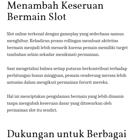
Menambah Keseruan
Bermain Slot
Slot online terkenal dengan gameplay yang sederhana namun
menghibur. Kehadiran promo rollingan membuat aktivitas
bermain menjadi lebih menarik karena pemain memiliki target
tambahan selain sekadar menikmati permainan.
Saat mengetahui bahwa setiap putaran berkontribusi terhadap
perhitungan bonus mingguan, pemain cenderung merasa lebih
antusias dalam mengikuti permainan favorit mereka.
Hal ini menciptakan pengalaman bermain yang lebih dinamis
tanpa mengubah keseruan dasar yang ditawarkan oleh
permainan slot itu sendiri.
Dukungan untuk Berbagai