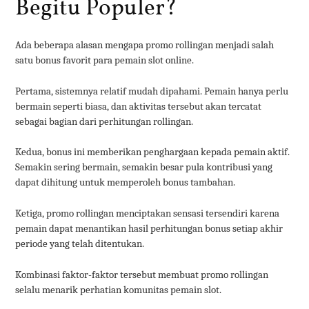
Begitu Populer?
Ada beberapa alasan mengapa promo rollingan menjadi salah
satu bonus favorit para pemain slot online.
Pertama, sistemnya relatif mudah dipahami. Pemain hanya perlu
bermain seperti biasa, dan aktivitas tersebut akan tercatat
sebagai bagian dari perhitungan rollingan.
Kedua, bonus ini memberikan penghargaan kepada pemain aktif.
Semakin sering bermain, semakin besar pula kontribusi yang
dapat dihitung untuk memperoleh bonus tambahan.
Ketiga, promo rollingan menciptakan sensasi tersendiri karena
pemain dapat menantikan hasil perhitungan bonus setiap akhir
periode yang telah ditentukan.
Kombinasi faktor-faktor tersebut membuat promo rollingan
selalu menarik perhatian komunitas pemain slot.