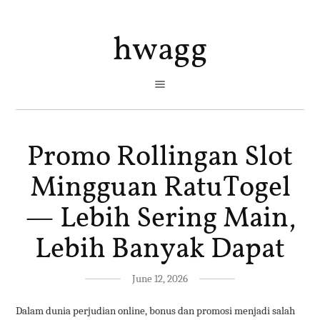
hwagg
Promo Rollingan Slot
Mingguan RatuTogel
— Lebih Sering Main,
Lebih Banyak Dapat
June 12, 2026
Dalam dunia perjudian online, bonus dan promosi menjadi salah