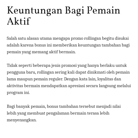
Keuntungan Bagi Pemain
Aktif
Salah satu alasan utama mengapa promo rollingan begitu disukai
adalah karena bonus ini memberikan keuntungan tambahan bagi
pemain yang memang aktif bermain.
Tidak seperti beberapa jenis promosi yang hanya berlaku untuk
pengguna baru, rollingan sering kali dapat dinikmati oleh pemain
lama maupun pemain reguler. Dengan kata lain, loyalitas dan
aktivitas bermain mendapatkan apresiasi secara langsung melalui
program ini.
Bagi banyak pemain, bonus tambahan tersebut menjadi nilai
lebih yang membuat pengalaman bermain terasa lebih
menyenangkan.