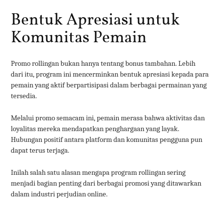
Bentuk Apresiasi untuk
Komunitas Pemain
Promo rollingan bukan hanya tentang bonus tambahan. Lebih
dari itu, program ini mencerminkan bentuk apresiasi kepada para
pemain yang aktif berpartisipasi dalam berbagai permainan yang
tersedia.
Melalui promo semacam ini, pemain merasa bahwa aktivitas dan
loyalitas mereka mendapatkan penghargaan yang layak.
Hubungan positif antara platform dan komunitas pengguna pun
dapat terus terjaga.
Inilah salah satu alasan mengapa program rollingan sering
menjadi bagian penting dari berbagai promosi yang ditawarkan
dalam industri perjudian online.