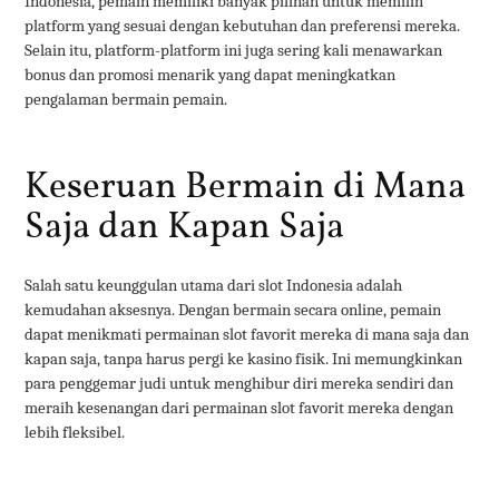
Indonesia, pemain memiliki banyak pilihan untuk memilih
platform yang sesuai dengan kebutuhan dan preferensi mereka.
Selain itu, platform-platform ini juga sering kali menawarkan
bonus dan promosi menarik yang dapat meningkatkan
pengalaman bermain pemain.
Keseruan Bermain di Mana
Saja dan Kapan Saja
Salah satu keunggulan utama dari slot Indonesia adalah
kemudahan aksesnya. Dengan bermain secara online, pemain
dapat menikmati permainan slot favorit mereka di mana saja dan
kapan saja, tanpa harus pergi ke kasino fisik. Ini memungkinkan
para penggemar judi untuk menghibur diri mereka sendiri dan
meraih kesenangan dari permainan slot favorit mereka dengan
lebih fleksibel.