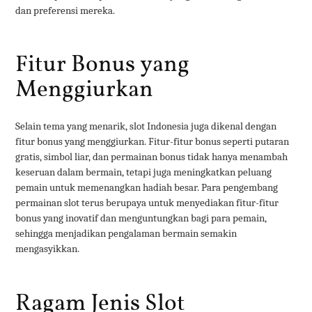
dan preferensi mereka.
Fitur Bonus yang
Menggiurkan
Selain tema yang menarik, slot Indonesia juga dikenal dengan
fitur bonus yang menggiurkan. Fitur-fitur bonus seperti putaran
gratis, simbol liar, dan permainan bonus tidak hanya menambah
keseruan dalam bermain, tetapi juga meningkatkan peluang
pemain untuk memenangkan hadiah besar. Para pengembang
permainan slot terus berupaya untuk menyediakan fitur-fitur
bonus yang inovatif dan menguntungkan bagi para pemain,
sehingga menjadikan pengalaman bermain semakin
mengasyikkan.
Ragam Jenis Slot