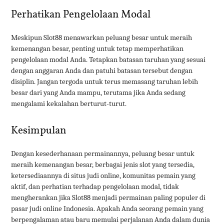
Perhatikan Pengelolaan Modal
Meskipun Slot88 menawarkan peluang besar untuk meraih
kemenangan besar, penting untuk tetap memperhatikan
pengelolaan modal Anda. Tetapkan batasan taruhan yang sesuai
dengan anggaran Anda dan patuhi batasan tersebut dengan
disiplin. Jangan tergoda untuk terus memasang taruhan lebih
besar dari yang Anda mampu, terutama jika Anda sedang
mengalami kekalahan berturut-turut.
Kesimpulan
Dengan kesederhanaan permainannya, peluang besar untuk
meraih kemenangan besar, berbagai jenis slot yang tersedia,
ketersediaannya di situs judi online, komunitas pemain yang
aktif, dan perhatian terhadap pengelolaan modal, tidak
mengherankan jika Slot88 menjadi permainan paling populer di
pasar judi online Indonesia. Apakah Anda seorang pemain yang
berpengalaman atau baru memulai perjalanan Anda dalam dunia