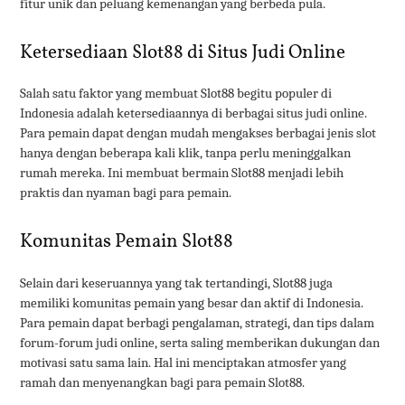
fitur unik dan peluang kemenangan yang berbeda pula.
Ketersediaan Slot88 di Situs Judi Online
Salah satu faktor yang membuat Slot88 begitu populer di
Indonesia adalah ketersediaannya di berbagai situs judi online.
Para pemain dapat dengan mudah mengakses berbagai jenis slot
hanya dengan beberapa kali klik, tanpa perlu meninggalkan
rumah mereka. Ini membuat bermain Slot88 menjadi lebih
praktis dan nyaman bagi para pemain.
Komunitas Pemain Slot88
Selain dari keseruannya yang tak tertandingi, Slot88 juga
memiliki komunitas pemain yang besar dan aktif di Indonesia.
Para pemain dapat berbagi pengalaman, strategi, dan tips dalam
forum-forum judi online, serta saling memberikan dukungan dan
motivasi satu sama lain. Hal ini menciptakan atmosfer yang
ramah dan menyenangkan bagi para pemain Slot88.