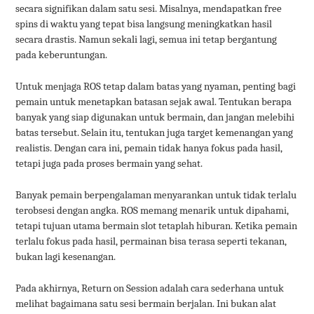
secara signifikan dalam satu sesi. Misalnya, mendapatkan free
spins di waktu yang tepat bisa langsung meningkatkan hasil
secara drastis. Namun sekali lagi, semua ini tetap bergantung
pada keberuntungan.
Untuk menjaga ROS tetap dalam batas yang nyaman, penting bagi
pemain untuk menetapkan batasan sejak awal. Tentukan berapa
banyak yang siap digunakan untuk bermain, dan jangan melebihi
batas tersebut. Selain itu, tentukan juga target kemenangan yang
realistis. Dengan cara ini, pemain tidak hanya fokus pada hasil,
tetapi juga pada proses bermain yang sehat.
Banyak pemain berpengalaman menyarankan untuk tidak terlalu
terobsesi dengan angka. ROS memang menarik untuk dipahami,
tetapi tujuan utama bermain slot tetaplah hiburan. Ketika pemain
terlalu fokus pada hasil, permainan bisa terasa seperti tekanan,
bukan lagi kesenangan.
Pada akhirnya, Return on Session adalah cara sederhana untuk
melihat bagaimana satu sesi bermain berjalan. Ini bukan alat