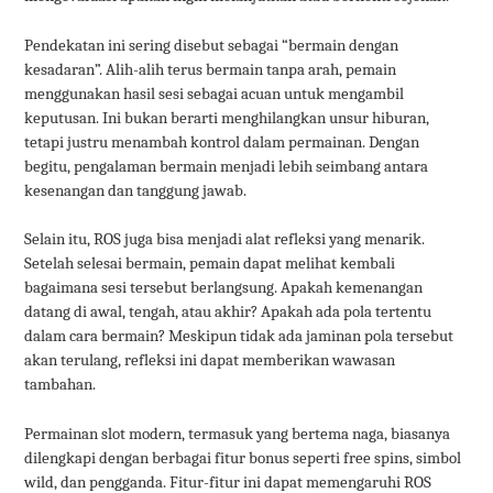
Pendekatan ini sering disebut sebagai “bermain dengan
kesadaran”. Alih-alih terus bermain tanpa arah, pemain
menggunakan hasil sesi sebagai acuan untuk mengambil
keputusan. Ini bukan berarti menghilangkan unsur hiburan,
tetapi justru menambah kontrol dalam permainan. Dengan
begitu, pengalaman bermain menjadi lebih seimbang antara
kesenangan dan tanggung jawab.
Selain itu, ROS juga bisa menjadi alat refleksi yang menarik.
Setelah selesai bermain, pemain dapat melihat kembali
bagaimana sesi tersebut berlangsung. Apakah kemenangan
datang di awal, tengah, atau akhir? Apakah ada pola tertentu
dalam cara bermain? Meskipun tidak ada jaminan pola tersebut
akan terulang, refleksi ini dapat memberikan wawasan
tambahan.
Permainan slot modern, termasuk yang bertema naga, biasanya
dilengkapi dengan berbagai fitur bonus seperti free spins, simbol
wild, dan pengganda. Fitur-fitur ini dapat memengaruhi ROS