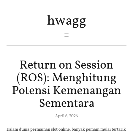
hwagg
Return on Session
(ROS): Menghitung
Potensi Kemenangan
Sementara
April 6, 2026
Dalam dunia permainan slot online, banyak pemain mulai tertarik