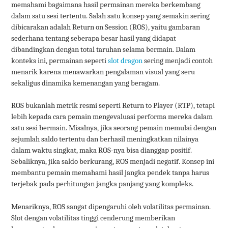
memahami bagaimana hasil permainan mereka berkembang
dalam satu sesi tertentu. Salah satu konsep yang semakin sering
dibicarakan adalah Return on Session (ROS), yaitu gambaran
sederhana tentang seberapa besar hasil yang didapat
dibandingkan dengan total taruhan selama bermain. Dalam
konteks ini, permainan seperti
slot dragon
sering menjadi contoh
menarik karena menawarkan pengalaman visual yang seru
sekaligus dinamika kemenangan yang beragam.
ROS bukanlah metrik resmi seperti Return to Player (RTP), tetapi
lebih kepada cara pemain mengevaluasi performa mereka dalam
satu sesi bermain. Misalnya, jika seorang pemain memulai dengan
sejumlah saldo tertentu dan berhasil meningkatkan nilainya
dalam waktu singkat, maka ROS-nya bisa dianggap positif.
Sebaliknya, jika saldo berkurang, ROS menjadi negatif. Konsep ini
membantu pemain memahami hasil jangka pendek tanpa harus
terjebak pada perhitungan jangka panjang yang kompleks.
Menariknya, ROS sangat dipengaruhi oleh volatilitas permainan.
Slot dengan volatilitas tinggi cenderung memberikan