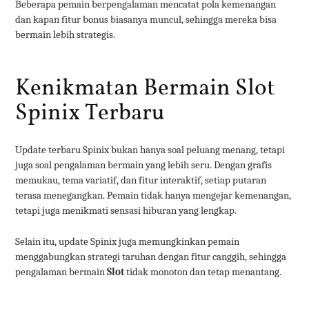
Beberapa pemain berpengalaman mencatat pola kemenangan
dan kapan fitur bonus biasanya muncul, sehingga mereka bisa
bermain lebih strategis.
Kenikmatan Bermain Slot
Spinix Terbaru
Update terbaru Spinix bukan hanya soal peluang menang, tetapi
juga soal pengalaman bermain yang lebih seru. Dengan grafis
memukau, tema variatif, dan fitur interaktif, setiap putaran
terasa menegangkan. Pemain tidak hanya mengejar kemenangan,
tetapi juga menikmati sensasi hiburan yang lengkap.
Selain itu, update Spinix juga memungkinkan pemain
menggabungkan strategi taruhan dengan fitur canggih, sehingga
pengalaman bermain
Slot
tidak monoton dan tetap menantang.