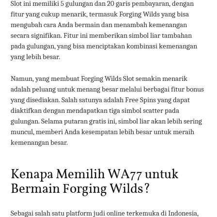
Slot ini memiliki 5 gulungan dan 20 garis pembayaran, dengan
fitur yang cukup menarik, termasuk Forging Wilds yang bisa
mengubah cara Anda bermain dan menambah kemenangan
secara signifikan. Fitur ini memberikan simbol liar tambahan
pada gulungan, yang bisa menciptakan kombinasi kemenangan
yang lebih besar.
Namun, yang membuat Forging Wilds Slot semakin menarik
adalah peluang untuk menang besar melalui berbagai fitur bonus
yang disediakan. Salah satunya adalah Free Spins yang dapat
diaktifkan dengan mendapatkan tiga simbol scatter pada
gulungan. Selama putaran gratis ini, simbol liar akan lebih sering
muncul, memberi Anda kesempatan lebih besar untuk meraih
kemenangan besar.
Kenapa Memilih WA77 untuk
Bermain Forging Wilds?
Sebagai salah satu platform judi online terkemuka di Indonesia,