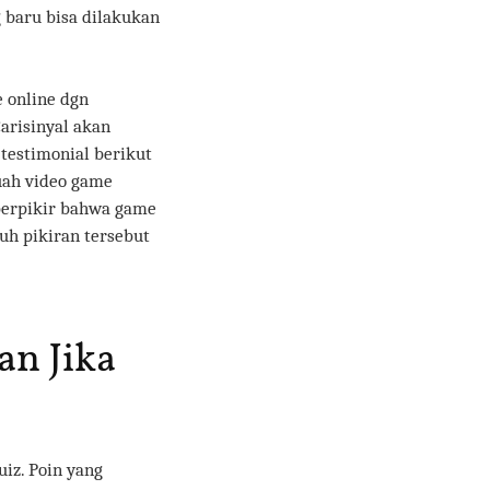
g baru bisa dilakukan
e online dgn
arisinyal akan
testimonial berikut
buah video game
 berpikir bahwa game
uh pikiran tersebut
an Jika
iz. Poin yang