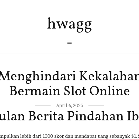
hwagg
 Menghindari Kekalahan
Bermain Slot Online
April 6, 2025
lan Berita Pindahan Ib
pulkan lebih dari 1000 skor, dan mendapat uang sebanyak $1. S