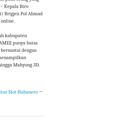
 – Kepala Biro
i) Brigjen Pol Ahmad
online.
ah kabupaten
GAMEE punya batas
 bersantai dengan
 menampilkan
hingga Mahyong 3D.
ur Slot Habanero
→