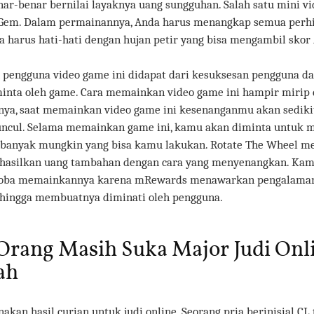
nar-benar bernilai layaknya uang sungguhan. Salah satu mini v
h Gem. Dalam permainannya, Anda harus menangkap semua perh
nda harus hati-hati dengan hujan petir yang bisa mengambil sko
 pengguna video game ini didapat dari kesuksesan pengguna d
minta oleh game. Cara memainkan video game ini hampir mirip
nya, saat memainkan video game ini kesenanganmu akan sediki
muncul. Selama memainkan game ini, kamu akan diminta untuk
sebanyak mungkin yang bisa kamu lakukan. Rotate The Wheel m
hasilkan uang tambahan dengan cara yang menyenangkan. Kam
ncoba memainkannya karena mRewards menawarkan pengalama
ehingga membuatnya diminati oleh pengguna.
Orang Masih Suka Major Judi Onl
ah
kan hasil curian untuk judi online. Seorang pria berinisial CL