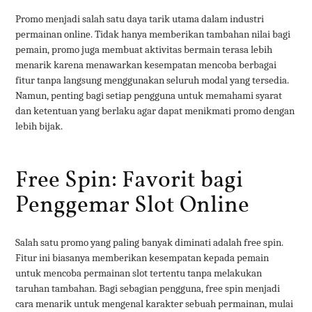
Promo menjadi salah satu daya tarik utama dalam industri
permainan online. Tidak hanya memberikan tambahan nilai bagi
pemain, promo juga membuat aktivitas bermain terasa lebih
menarik karena menawarkan kesempatan mencoba berbagai
fitur tanpa langsung menggunakan seluruh modal yang tersedia.
Namun, penting bagi setiap pengguna untuk memahami syarat
dan ketentuan yang berlaku agar dapat menikmati promo dengan
lebih bijak.
Free Spin: Favorit bagi
Penggemar Slot Online
Salah satu promo yang paling banyak diminati adalah free spin.
Fitur ini biasanya memberikan kesempatan kepada pemain
untuk mencoba permainan slot tertentu tanpa melakukan
taruhan tambahan. Bagi sebagian pengguna, free spin menjadi
cara menarik untuk mengenal karakter sebuah permainan, mulai