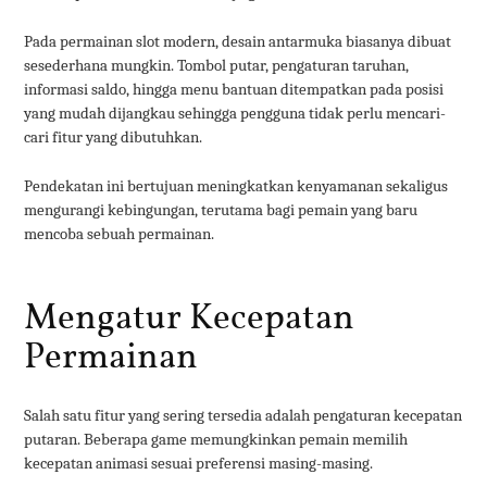
Pada permainan slot modern, desain antarmuka biasanya dibuat
sesederhana mungkin. Tombol putar, pengaturan taruhan,
informasi saldo, hingga menu bantuan ditempatkan pada posisi
yang mudah dijangkau sehingga pengguna tidak perlu mencari-
cari fitur yang dibutuhkan.
Pendekatan ini bertujuan meningkatkan kenyamanan sekaligus
mengurangi kebingungan, terutama bagi pemain yang baru
mencoba sebuah permainan.
Mengatur Kecepatan
Permainan
Salah satu fitur yang sering tersedia adalah pengaturan kecepatan
putaran. Beberapa game memungkinkan pemain memilih
kecepatan animasi sesuai preferensi masing-masing.