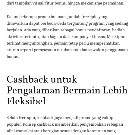
dari tampilan visual, fitur bonus, hingga mekanisme permainan.
Dalam beberapa promo bulanan, jumlah free spin yang
ditawarkan dapat berbeda-beda tergantung program yang sedang
berjalan. Ada yang diberikan sebagai bonus pendaftaran, hadiah
aktivitas tertentu, atau bagian dari kampanye khusus. Meskipun
terlihat menguntungkan, pemain tetap perlu memperhatikan
aturan seperti persyaratan taruhan atau batas waktu penggunaan
bonus.
Cashback untuk
Pengalaman Bermain Lebih
Fleksibel
Selain free spin, cashback juga menjadi promo yang cukup
populer. Konsep cashback memberikan pengembalian sebagian
nilai transaksi atau kerugian sesuai dengan ketentuan yang