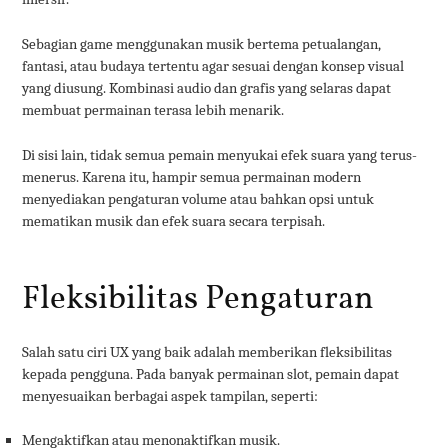
Sebagian game menggunakan musik bertema petualangan,
fantasi, atau budaya tertentu agar sesuai dengan konsep visual
yang diusung. Kombinasi audio dan grafis yang selaras dapat
membuat permainan terasa lebih menarik.
Di sisi lain, tidak semua pemain menyukai efek suara yang terus-
menerus. Karena itu, hampir semua permainan modern
menyediakan pengaturan volume atau bahkan opsi untuk
mematikan musik dan efek suara secara terpisah.
Fleksibilitas Pengaturan
Salah satu ciri UX yang baik adalah memberikan fleksibilitas
kepada pengguna. Pada banyak permainan slot, pemain dapat
menyesuaikan berbagai aspek tampilan, seperti:
Mengaktifkan atau menonaktifkan musik.