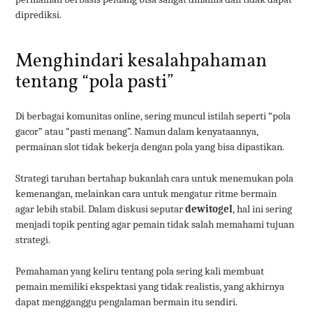
diprediksi.
Menghindari kesalahpahaman
tentang “pola pasti”
Di berbagai komunitas online, sering muncul istilah seperti “pola
gacor” atau “pasti menang”. Namun dalam kenyataannya,
permainan slot tidak bekerja dengan pola yang bisa dipastikan.
Strategi taruhan bertahap bukanlah cara untuk menemukan pola
kemenangan, melainkan cara untuk mengatur ritme bermain
agar lebih stabil. Dalam diskusi seputar
dewitogel
, hal ini sering
menjadi topik penting agar pemain tidak salah memahami tujuan
strategi.
Pemahaman yang keliru tentang pola sering kali membuat
pemain memiliki ekspektasi yang tidak realistis, yang akhirnya
dapat mengganggu pengalaman bermain itu sendiri.