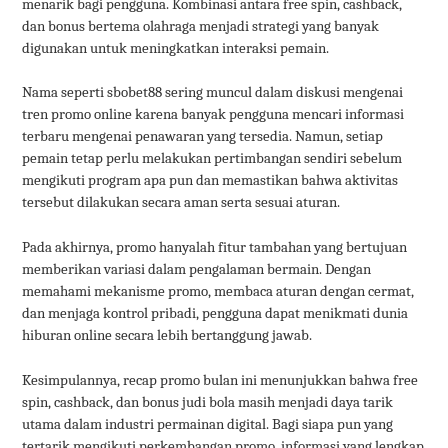
menarik bagi pengguna. Kombinasi antara free spin, cashback,
dan bonus bertema olahraga menjadi strategi yang banyak
digunakan untuk meningkatkan interaksi pemain.
Nama seperti sbobet88 sering muncul dalam diskusi mengenai
tren promo online karena banyak pengguna mencari informasi
terbaru mengenai penawaran yang tersedia. Namun, setiap
pemain tetap perlu melakukan pertimbangan sendiri sebelum
mengikuti program apa pun dan memastikan bahwa aktivitas
tersebut dilakukan secara aman serta sesuai aturan.
Pada akhirnya, promo hanyalah fitur tambahan yang bertujuan
memberikan variasi dalam pengalaman bermain. Dengan
memahami mekanisme promo, membaca aturan dengan cermat,
dan menjaga kontrol pribadi, pengguna dapat menikmati dunia
hiburan online secara lebih bertanggung jawab.
Kesimpulannya, recap promo bulan ini menunjukkan bahwa free
spin, cashback, dan bonus judi bola masih menjadi daya tarik
utama dalam industri permainan digital. Bagi siapa pun yang
tertarik mengikuti perkembangan promo, informasi yang lengkap