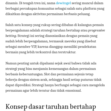
dinamis. Di tengah tren ini, nama
dewitogel
sering muncul dalam
berbagai percakapan komunitas sebagai salah satu platform yang
dikaitkan dengan aktivitas permainan berbasis peluang.
Salah satu konsep yang cukup sering dibahas di kalangan pemain
berpengalaman adalah strategi taruhan bertahap atau
progressive
betting
. Strategi ini sering diasosiasikan dengan pemain yang
sudah lebih berpengalaman, termasuk mereka yang disebut
sebagai member VIP, karena dianggap memiliki pendekatan
bermain yang lebih terkontrol dan terstruktur.
Namun penting untuk dipahami sejak awal bahwa tidak ada
strategi yang bisa menjamin kemenangan dalam permainan
berbasis keberuntungan. Slot dan permainan sejenis tetap
bekerja dengan sistem acak, sehingga hasil setiap putaran tidak
dapat diprediksi. Strategi hanya berfungsi sebagai cara mengelola
permainan agar lebih teratur dan tidak emosional.
Konsep dasar taruhan bertahap