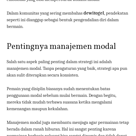
Dalam komunitas yang sering membahas
dewitogel
, pendekatan
seperti ini dianggap sebagai bentuk pengendalian diri dalam
bermain.
Pentingnya manajemen modal
Salah satu aspek paling penting dalam strategi ini adalah
manajemen modal. Tanpa pengaturan yang baik, strategi apa pun
akan sulit diterapkan secara konsisten.
Pemain yang disiplin biasanya sudah menentukan batas
penggunaan modal sebelum mulai bermain. Dengan begitu,
mereka tidak mudah terbawa suasana ketika mengalami
kemenangan maupun kekalahan.
Manajemen modal juga membantu menjaga agar permainan tetap
berada dalam ranah hiburan. Hal ini sangat penting karena
permainan berbasis peluang bisa sangat dinamis dan tidak dapat