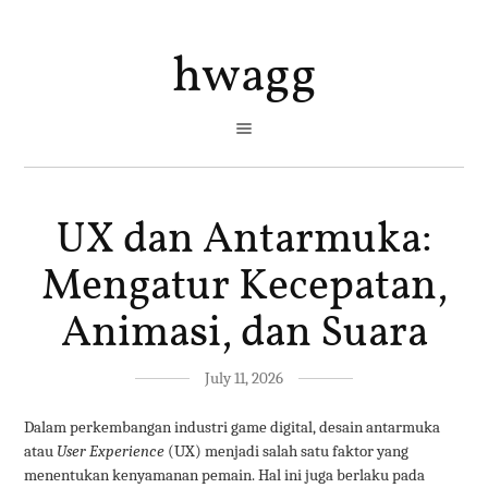
hwagg
UX dan Antarmuka:
Mengatur Kecepatan,
Animasi, dan Suara
July 11, 2026
Dalam perkembangan industri game digital, desain antarmuka
atau
User Experience
(UX) menjadi salah satu faktor yang
menentukan kenyamanan pemain. Hal ini juga berlaku pada