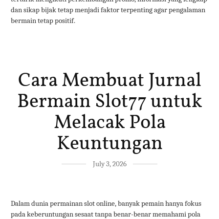
dan sikap bijak tetap menjadi faktor terpenting agar pengalaman
bermain tetap positif.
Cara Membuat Jurnal
Bermain Slot77 untuk
Melacak Pola
Keuntungan
July 3, 2026
Dalam dunia permainan slot online, banyak pemain hanya fokus
pada keberuntungan sesaat tanpa benar-benar memahami pola