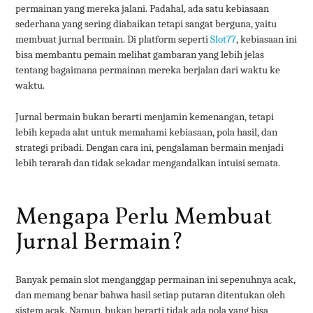
permainan yang mereka jalani. Padahal, ada satu kebiasaan
sederhana yang sering diabaikan tetapi sangat berguna, yaitu
membuat jurnal bermain. Di platform seperti
Slot77
, kebiasaan ini
bisa membantu pemain melihat gambaran yang lebih jelas
tentang bagaimana permainan mereka berjalan dari waktu ke
waktu.
Jurnal bermain bukan berarti menjamin kemenangan, tetapi
lebih kepada alat untuk memahami kebiasaan, pola hasil, dan
strategi pribadi. Dengan cara ini, pengalaman bermain menjadi
lebih terarah dan tidak sekadar mengandalkan intuisi semata.
Mengapa Perlu Membuat
Jurnal Bermain?
Banyak pemain slot menganggap permainan ini sepenuhnya acak,
dan memang benar bahwa hasil setiap putaran ditentukan oleh
sistem acak. Namun, bukan berarti tidak ada pola yang bisa