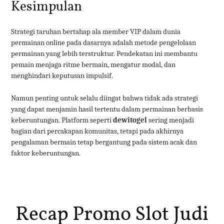
Kesimpulan
Strategi taruhan bertahap ala member VIP dalam dunia
permainan online pada dasarnya adalah metode pengelolaan
permainan yang lebih terstruktur. Pendekatan ini membantu
pemain menjaga ritme bermain, mengatur modal, dan
menghindari keputusan impulsif.
Namun penting untuk selalu diingat bahwa tidak ada strategi
yang dapat menjamin hasil tertentu dalam permainan berbasis
keberuntungan. Platform seperti
dewitogel
sering menjadi
bagian dari percakapan komunitas, tetapi pada akhirnya
pengalaman bermain tetap bergantung pada sistem acak dan
faktor keberuntungan.
Recap Promo Slot Judi