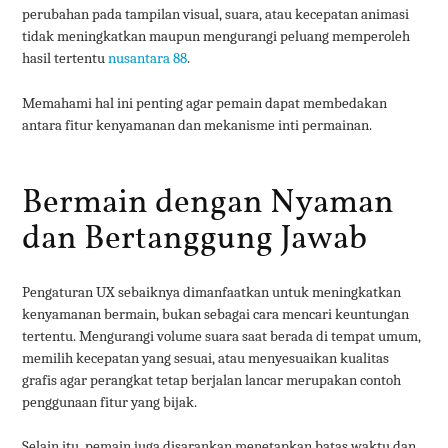
perubahan pada tampilan visual, suara, atau kecepatan animasi
tidak meningkatkan maupun mengurangi peluang memperoleh
hasil tertentu
nusantara 88
.
Memahami hal ini penting agar pemain dapat membedakan
antara fitur kenyamanan dan mekanisme inti permainan.
Bermain dengan Nyaman
dan Bertanggung Jawab
Pengaturan UX sebaiknya dimanfaatkan untuk meningkatkan
kenyamanan bermain, bukan sebagai cara mencari keuntungan
tertentu. Mengurangi volume suara saat berada di tempat umum,
memilih kecepatan yang sesuai, atau menyesuaikan kualitas
grafis agar perangkat tetap berjalan lancar merupakan contoh
penggunaan fitur yang bijak.
Selain itu, pemain juga disarankan menetapkan batas waktu dan